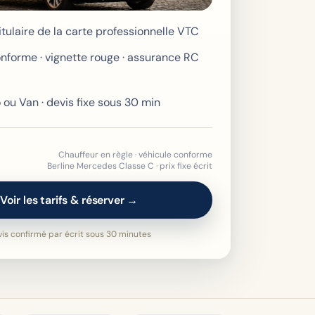
itulaire de la carte professionnelle VTC
nforme · vignette rouge · assurance RC
o ou Van · devis fixe sous 30 min
Chauffeur en règle · véhicule conforme
Berline Mercedes Classe C · prix fixe écrit
Voir les tarifs & réserver →
is confirmé par écrit sous 30 minutes