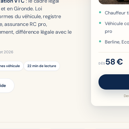
tation VTC
: le cadre légal
et en Gironde. Loi
Chauffeur t
ormes du véhicule, registre
Véhicule co
ge, assurance RC pro,
pro
ment, différence légale avec le
Berline, Ec
llet 2026
58 €
DÈS
mes véhicule
22 min de lecture
uide
Dev