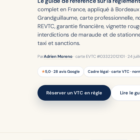
Le guide de référence sur la réglemen
complet en France, appliqué à Bordeaux 
Grandguillaume, carte professionnelle, n
REVTC, garantie financière, vignette rou
interdictions de maraude et de stationne
taxi et sanctions.
Par
Adrien Moreno
· carte EVTC #03322012101 ·
24 jui
★
5,0 · 28 avis Google
Cadre légal · carte VTC · nor
Réserver un VTC en règle
Lire le g