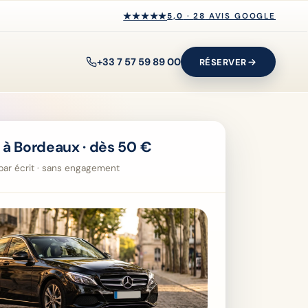
★★★★★
★★★★★
5,0
·
28
AVIS GOOGLE
+33 7 57 59 89 00
RÉSERVER
 à Bordeaux · dès 50 €
i par écrit · sans engagement