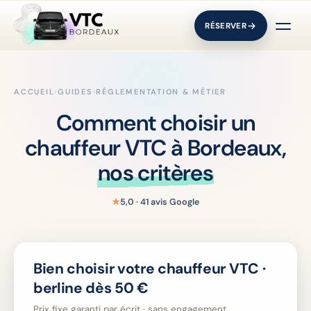
RÉSERVER
ACCUEIL
›
GUIDES
›
RÉGLEMENTATION & MÉTIER
Comment choisir un
chauffeur VTC à Bordeaux,
nos critères
★
5,0 · 41 avis Google
Bien choisir votre chauffeur VTC ·
berline dès 50 €
Prix fixe garanti par écrit · sans engagement