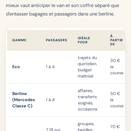
mieux vaut anticiper le van et son coffre séparé que
d'entasser bagages et passagers dans une berline.
À
IDÉALE
GAMME
PASSAGERS
PARTIR
POUR
DE
trajets du
30 €
quotidien,
Eco
1 à 4
la
budget
course
maîtrisé
affaires,
Berline
50 €
transferts
(Mercedes
1 à 4
la
soignés,
Classe C)
course
occasions
groupes,
70 €
7 (8 sur
familles,