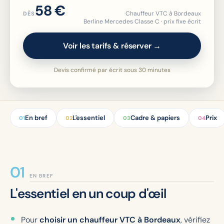
58 €
Chauffeur VTC à Bordeaux
DÈS
Berline Mercedes Classe C · prix fixe écrit
Voir les tarifs & réserver →
Devis confirmé par écrit sous 30 minutes
En bref
L'essentiel
Cadre & papiers
Prix
01
02
03
04
EN BREF
L'essentiel en un coup d'œil
Pour
choisir un chauffeur VTC à Bordeaux
, vérifiez