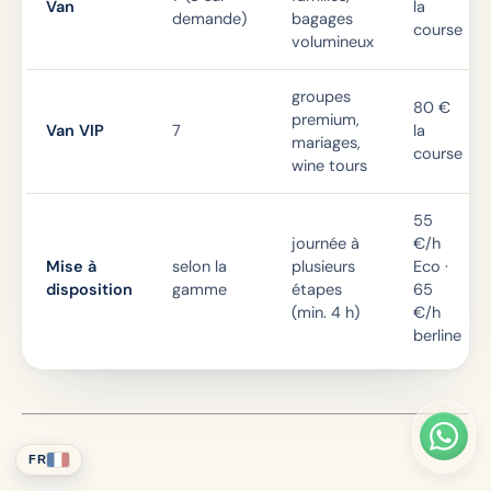
Van
la
demande)
bagages
course
volumineux
groupes
80 €
premium,
Van VIP
7
la
mariages,
course
wine tours
55
journée à
€/h
Mise à
selon la
plusieurs
Eco ·
disposition
gamme
étapes
65
(min. 4 h)
€/h
berline
FR