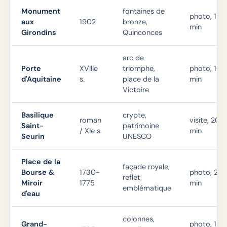
Monument
fontaines de
photo, 15
aux
1902
bronze,
min
Girondins
Quinconces
arc de
Porte
XVIIIe
triomphe,
photo, 10
d'Aquitaine
s.
place de la
min
Victoire
Basilique
crypte,
roman
visite, 20
Saint-
patrimoine
/ XIe s.
min
Seurin
UNESCO
Place de la
façade royale,
Bourse &
1730-
photo, 20
reflet
Miroir
1775
min
emblématique
d'eau
colonnes,
Grand-
photo, 15