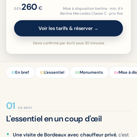
260
€
Mise à disposition berline · min. 4 h
DÈS
Berline Mercedes Classe C · prix fixe
Voir les tarifs & réserver →
Devis confirmé par écrit sous 30 minutes
En bref
L'essentiel
Monuments
Mise à di
01
02
03
04
EN BREF
L'essentiel en un coup d'œil
Une visite de Bordeaux avec chauffeur privé
, c'est