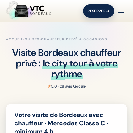
RÉSERVER
ACCUEIL
›
GUIDES
›
CHAUFFEUR PRIVÉ & OCCASIONS
Visite Bordeaux chauffeur
privé :
le city tour à votre
rythme
★
5,0 · 28 avis Google
Votre visite de Bordeaux avec
chauffeur · Mercedes Classe C ·
minimum 4 h