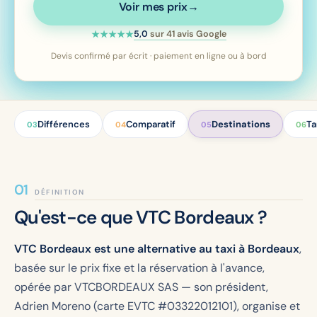
Voir mes prix
→
Note 5 étoiles sur 5 —
5,0
sur
41
avis Google
★★★★★
Devis confirmé par écrit · paiement en ligne ou à bord
Différences
Comparatif
Destinations
Ta
03
04
05
06
DÉFINITION
Qu'est-ce que VTC Bordeaux ?
VTC Bordeaux est une alternative au taxi à Bordeaux
,
basée sur le prix fixe et la réservation à l'avance,
opérée par VTCBORDEAUX SAS — son président,
Adrien Moreno (carte EVTC #03322012101), organise et