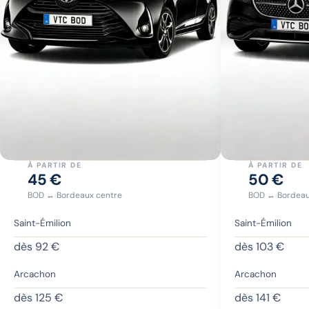
À PARTIR DE
À PARTIR DE
45 €
50 €
BOD ↔ Bordeaux centre
BOD ↔ Bordeau
Saint-Émilion
Saint-Émilion
dès
92
€
dès
103
€
Arcachon
Arcachon
dès
125
€
dès
141
€