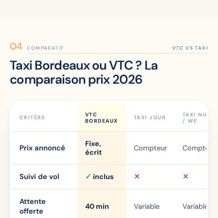
COMPARATIF
Taxi Bordeaux ou VTC ? La
comparaison prix 2026
VTC
TAXI NUIT
CRITÈRE
TAXI JOUR
BORDEAUX
/ WE
Fixe,
Prix annoncé
Compteur
Compteur
écrit
Suivi de vol
✓
inclus
✕
✕
Attente
40 min
Variable
Variable
offerte