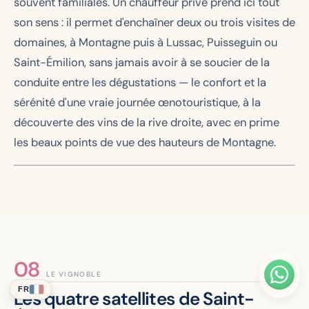
souvent familiales. Un chauffeur privé prend ici tout
son sens : il permet d'enchaîner deux ou trois visites de
domaines, à Montagne puis à Lussac, Puisseguin ou
Saint-Émilion, sans jamais avoir à se soucier de la
conduite entre les dégustations — le confort et la
sérénité d'une vraie journée œnotouristique, à la
découverte des vins de la rive droite, avec en prime
les beaux points de vue des hauteurs de Montagne.
LE VIGNOBLE
FR
Les quatre satellites de Saint-