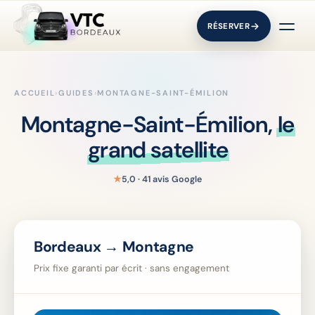
RÉSERVER
ACCUEIL
›
GUIDES
›
MONTAGNE-SAINT-ÉMILION
Montagne-Saint-Émilion,
le
grand satellite
★
5,0 · 41 avis Google
Bordeaux → Montagne
Prix fixe garanti par écrit · sans engagement