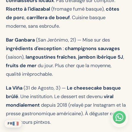
connaisseurs locaux
. Pas d'étalage sur comptoir.
Risotto à l'idiazabal
(fromage fumé basque),
côtes
de porc
,
carrillera de boeuf
. Cuisine basque
moderne, sans esbroufe.
Bar Ganbara
(San Jerónimo, 21)
— Mise sur des
ingrédients d'exception
:
champignons sauvages
(saison),
langoustines fraîches
,
jambon ibérique 5J
,
fruits de mer
du jour. Plus cher que la moyenne,
qualité irréprochable.
La Viña
(31 de Agosto, 3)
—
Le cheesecake basque
brûlé
. Une institution. Le dessert est devenu
viral
mondialement
depuis 2018 (relayé par Instagram et la
presse gastronomique américaine). À déguster en fin
de parcours pintxos.
FR