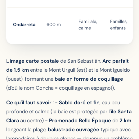
Familiale,
Familles,
Ondarreta
600 m
calme
enfants
L'
image carte postale
de San Sebastián.
Arc parfait
de 1,5 km
entre le Mont Urgull (est) et le Mont Igueldo
(ouest), formant une
baie en forme de coquillage
(d'où le nom
Concha
= coquillage en espagnol).
Ce qu'il faut savoir
: -
Sable doré et fin
, eau peu
profonde et calme (la baie est protégée par l'
île Santa
Clara
au centre) -
Promenade Belle Époque
de
2 km
longeant la plage,
balustrade ouvragée
typique avec
lampadaires à doubles globes — devenue un emblème