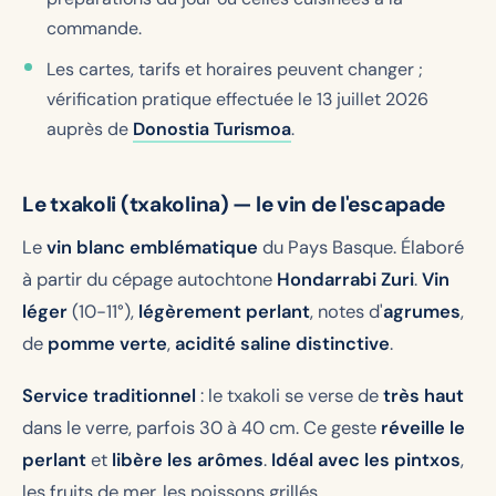
commande.
Les cartes, tarifs et horaires peuvent changer ;
vérification pratique effectuée le 13 juillet 2026
auprès de
Donostia Turismoa
.
Le txakoli (txakolina) — le vin de l'escapade
Le
vin blanc emblématique
du Pays Basque. Élaboré
à partir du cépage autochtone
Hondarrabi Zuri
.
Vin
léger
(10-11°),
légèrement perlant
, notes d'
agrumes
,
de
pomme verte
,
acidité saline distinctive
.
Service traditionnel
: le txakoli se verse de
très haut
dans le verre, parfois 30 à 40 cm. Ce geste
réveille le
perlant
et
libère les arômes
.
Idéal avec les pintxos
,
les fruits de mer, les poissons grillés.