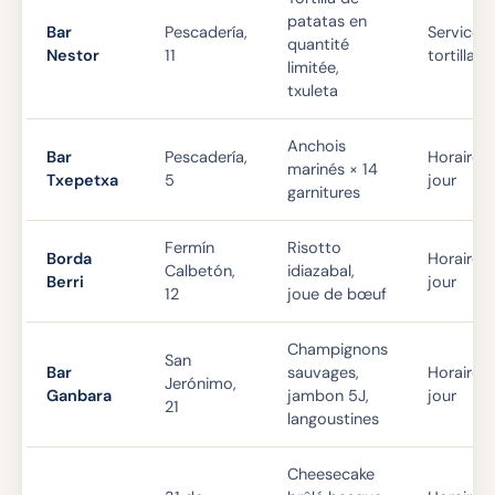
patatas en
Bar
Pescadería,
Service d
quantité
Nestor
11
tortilla
limitée,
txuleta
Anchois
Bar
Pescadería,
Horaires
marinés × 14
Txepetxa
5
jour
garnitures
Fermín
Risotto
Borda
Horaires
Calbetón,
idiazabal,
Berri
jour
12
joue de bœuf
Champignons
San
Bar
sauvages,
Horaires
Jerónimo,
Ganbara
jambon 5J,
jour
21
langoustines
Cheesecake