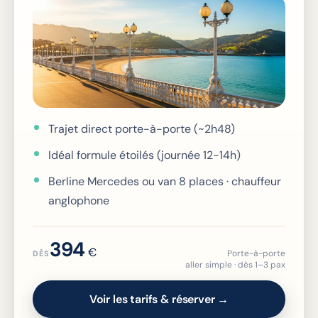
Trajet direct porte-à-porte (~2h48)
Idéal formule étoilés (journée 12-14h)
Berline Mercedes ou van 8 places · chauffeur
anglophone
394
€
Porte-à-porte
DÈS
aller simple · dès 1–3 pax
Voir les tarifs & réserver →