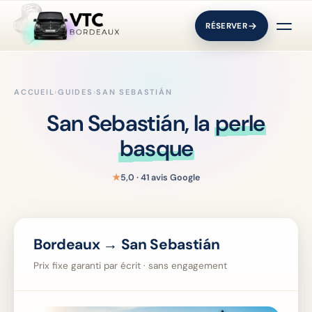
RÉSERVER
ACCUEIL
›
GUIDES
›
SAN SEBASTIÁN
San Sebastián, la
perle
basque
★
5,0 · 41 avis Google
Bordeaux → San Sebastián
Prix fixe garanti par écrit · sans engagement