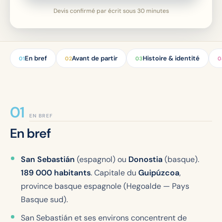
Devis confirmé par écrit sous 30 minutes
En bref
Avant de partir
Histoire & identité
01
02
03
0
EN BREF
En bref
San Sebastián
(espagnol) ou
Donostia
(basque).
189 000 habitants
. Capitale du
Guipúzcoa
,
province basque espagnole (Hegoalde — Pays
Basque sud).
San Sebastián et ses environs concentrent de