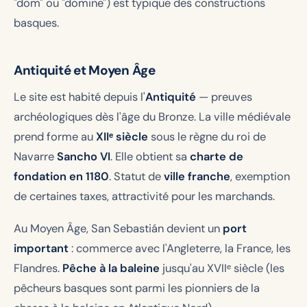
"dom" ou "domine") est typique des constructions
basques.
Antiquité et Moyen Âge
Le site est habité depuis l'
Antiquité
— preuves
archéologiques dès l'âge du Bronze. La ville médiévale
prend forme au
XIIᵉ siècle
sous le règne du roi de
Navarre
Sancho VI
. Elle obtient sa
charte de
fondation en 1180
. Statut de
ville franche
, exemption
de certaines taxes, attractivité pour les marchands.
Au Moyen Âge, San Sebastián devient un
port
important
: commerce avec l'Angleterre, la France, les
Flandres.
Pêche à la baleine
jusqu'au XVIIᵉ siècle (les
pêcheurs basques sont parmi les pionniers de la