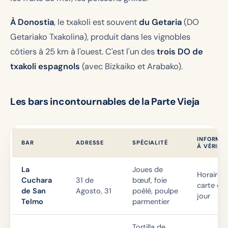
À Donostia
, le txakoli est souvent
du Getaria
(DO
Getariako Txakolina), produit dans les vignobles
côtiers à 25 km à l'ouest. C'est l'un des
trois DO de
txakoli espagnols
(avec Bizkaiko et Arabako).
Les bars incontournables de la Parte Vieja
INFORMA
BAR
ADRESSE
SPÉCIALITÉ
À VÉRIFIE
La
Joues de
Horaires 
Cuchara
31 de
bœuf, foie
carte du
de San
Agosto, 31
poêlé, poulpe
jour
Telmo
parmentier
Tortilla de