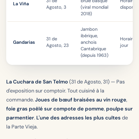
31 de
brûlé basque
Horaires 
La Viña
Agosto, 3
(viral mondial
disponibi
2018)
Jambon
ibérique,
31 de
Horaires
Gandarias
anchois
Agosto, 23
jour
Cantabrique
(depuis 1963)
La Cuchara de San Telmo
(31 de Agosto, 31)
— Pas
d'exposition sur comptoir. Tout cuisiné à la
commande.
Joues de bœuf braisées au vin rouge
,
foie gras poêlé sur compote de pomme
,
poulpe sur
parmentier
.
L'une des adresses les plus cultes
de
la Parte Vieja.