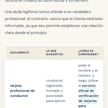
facilita sin rodeos su razón social y su número.
Una duda legítima nunca ofende a un verdadero
profesional: al contrario, valora que el cliente esté bien
informado, ya que eso permite establecer una relación
clara desde el principio.
LO QUE
¿CÓMO SE
DOCUMENTO
GARANTIZA
COMPRUEBA?
pedir el
nombre y el
número, y
conductor
luego utilizar
tarjeta
registrado,
el
servicio
profesional de
formado y
oficial de
conductor
autorizado
verificación
para ejercer
de tarjetas
para