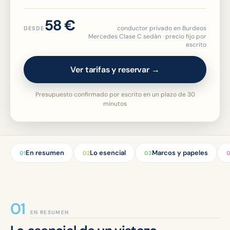
58 €
conductor privado en Burdeos
DESDE
Mercedes Clase C sedán · precio fijo por
escrito
Ver tarifas y reservar →
Presupuesto confirmado por escrito en un plazo de 30
minutos
En resumen
Lo esencial
Marcos y papeles
01
02
03
EN RESUMEN