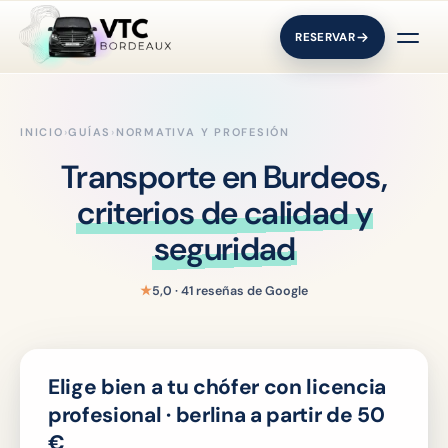
RESERVAR
INICIO
›
GUÍAS
›
NORMATIVA Y PROFESIÓN
Transporte en Burdeos,
criterios de calidad y
seguridad
★
5,0 · 41 reseñas de Google
Elige bien a tu chófer con licencia
profesional · berlina a partir de 50
€