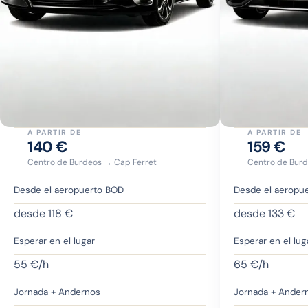
A PARTIR DE
A PARTIR DE
140
€
159
€
Centro de Burdeos → Cap Ferret
Centro de Burd
Desde el aeropuerto BOD
Desde el aeropu
desde
118
€
desde
133
€
Esperar en el lugar
Esperar en el lug
55
€/h
65
€/h
Jornada + Andernos
Jornada + Ander