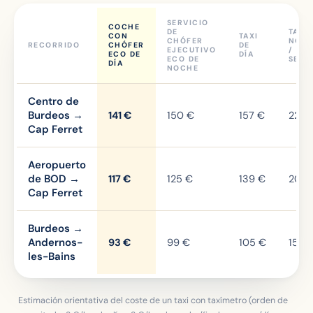
SERVICIO
COCHE
DE
TAXI
CON
TAXI
CHÓFER
NOC
RECORRIDO
CHÓFER
DE
EJECUTIVO
/ FIN
ECO DE
DÍA
ECO DE
SEMA
DÍA
NOCHE
Centro de
Burdeos →
141 €
150 €
157 €
228 
Cap Ferret
Aeropuerto
de BOD →
117 €
125 €
139 €
201 
Cap Ferret
Burdeos →
Andernos-
93 €
99 €
105 €
150 
les-Bains
Estimación orientativa del coste de un taxi con taxímetro (orden de