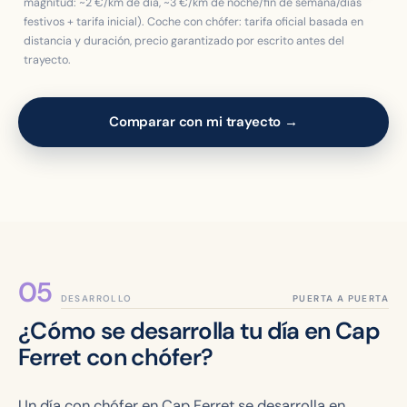
magnitud: ~2 €/km de día, ~3 €/km de noche/fin de semana/días
festivos + tarifa inicial). Coche con chófer: tarifa oficial basada en
distancia y duración, precio garantizado por escrito antes del
trayecto.
Comparar con mi trayecto →
DESARROLLO
¿Cómo se desarrolla tu día en Cap
Ferret con chófer?
Un día con chófer en Cap Ferret se desarrolla en