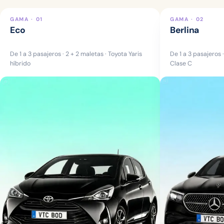
GAMA · 01
GAMA · 02
Eco
Berlina
De 1 a 3 pasajeros · 2 + 2 maletas · Toyota Yaris
De 1 a 3 pasajeros 
híbrido
Clase C