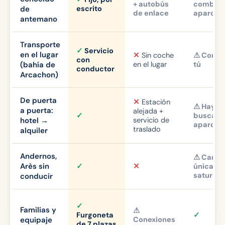
+ autobús
combust
de
escrito
de enlace
aparcam
antemano
Transporte
✓
Servicio
en el lugar
✕
Sin coche
⚠ Condu
con
(bahía de
en el lugar
tú
conductor
Arcachon)
De puerta
✕
Estación
⚠ Hay q
a puerta:
alejada +
✓
buscar
hotel →
servicio de
aparcam
traslado
alquiler
Andernos,
⚠ Carre
Arès sin
✓
✕
única
saturad
conducir
✓
Familias y
⚠
Furgoneta
✓
equipaje
Conexiones
de 7 plazas