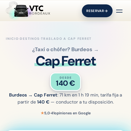
RESERVAR
INICIO
›
DESTINOS
›
TRASLADO A CAP FERRET
¿Taxi o chófer? Burdeos →
Cap Ferret
DESDE
140
€
Burdeos → Cap Ferret
: 71 km en 1 h 19 min, tarifa fija a
partir de
140
€
— conductor a tu disposición.
★
5,0
·
41
opiniones en Google