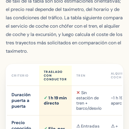
de taxi de la tabla son solo estimaciones orientativas;
el precio real depende del taxímetro, del horario y de
las condiciones del tráfico. La tabla siguiente compara
el servicio de coche con chófer con el tren, el alquiler
de coche y la excursión, y luego calcula el coste de los
tres trayectos más solicitados en comparación con el
taxímetro.
TRASLADO
ALQUILER
CRITERIO
CON
TREN
COCHE
CONDUCTOR
✕
Sin
Duración
✓
1 h 19 min
estación de
~1 h 19 m
puerta a
directo
tren +
aparcami
puerta
barco/desvío
Precio
⚠ Entradas
⚠ +
conocido
✓
Fijo, por