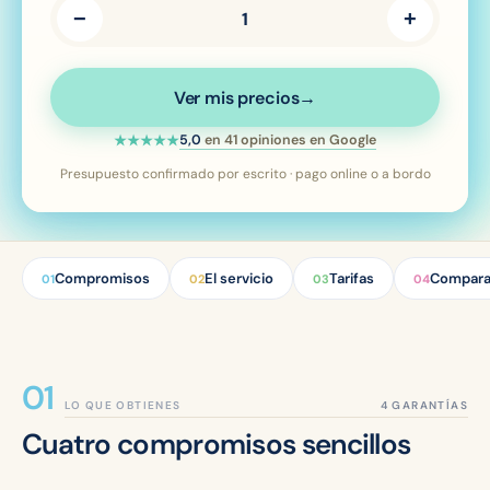
−
+
1
Ver mis precios
→
Valoración de 5 estrellas sobre 5 —
5,0
en
41
opiniones en Google
★★★★★
Presupuesto confirmado por escrito · pago online o a bordo
Compromisos
El servicio
Tarifas
Compara
01
02
03
04
LO QUE OBTIENES
Cuatro compromisos sencillos