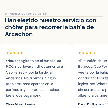
OPINIONES DE LOS CLIENTES
Han elegido nuestro servicio con
chófer para recorrer la bahía de
Arcachon
★★★★★
★★★★★
«Nos recogieron en el hotel a las
«Excursión de un
9:00, nos llevaron directamente a
Burdeos: Cap Ferr
Cap Ferret y, por la tarde, a
vuelta por la bahí
Andernos. No tuvimos ningún
conductor lo orga
problema para aparcar en la
inglés, por WhatsA
península, y el precio anunciado
sin sorpresas a p
fue el que pagamos».
afluencia veranie
Claire M.
· en familia
David R.
· Boston (EE