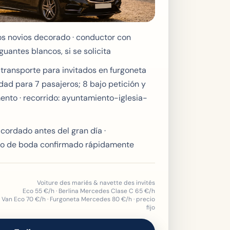
os novios decorado · conductor con
guantes blancos, si se solicita
 transporte para invitados en furgoneta
ad para 7 pasajeros; 8 bajo petición y
nto · recorrido: ayuntamiento-iglesia-
 acordado antes del gran día ·
o de boda confirmado rápidamente
Voiture des mariés & navette des invités
Eco
55
€/h · Berlina Mercedes Clase C
65
€/h
Van Eco
70
€/h · Furgoneta Mercedes
80
€/h · precio
fijo