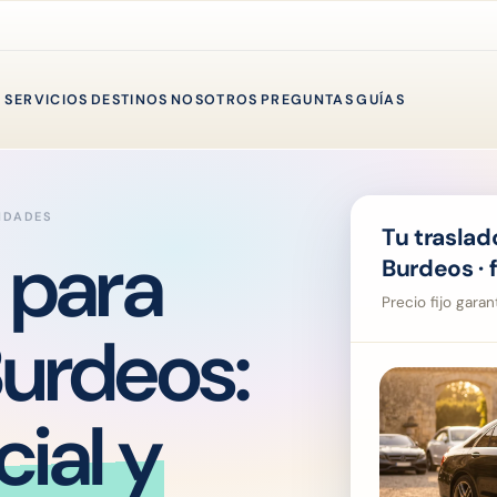
SERVICIOS
DESTINOS
NOSOTROS
PREGUNTAS
GUÍAS
IDADES
Tu traslad
 para
Burdeos · 
Precio fijo gara
urdeos:
ial y