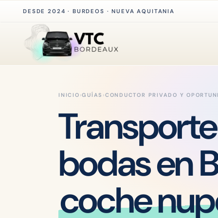
DESDE 2024 · BURDEOS · NUEVA AQUITANIA
INICIO
›
GUÍAS
›
CONDUCTOR PRIVADO Y OPORTUN
Transporte
bodas en B
coche nupc