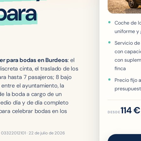
para
Coche de l
uniforme y 
Servicio de
con capacid
fer para bodas en Burdeos
: el
con supleme
creta cinta, el traslado de los
finca
ra hasta 7 pasajeros; 8 bajo
Precio fijo
 entre el ayuntamiento, la
presupuest
a de la boda a cargo de un
medio día y de día completo
114 €
s para celebrar bodas en los
DESDE
.º 03322012101 ·
22 de julio de 2026