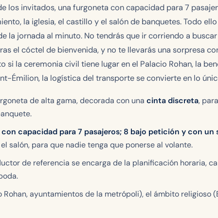
o de los invitados, una furgoneta con capacidad para 7 pasaj
ento, la iglesia, el castillo y el salón de banquetes. Todo ell
de la jornada al minuto. No tendrás que ir corriendo a buscar 
 el cóctel de bienvenida, y no te llevarás una sorpresa con el 
o si la ceremonia civil tiene lugar en el Palacio Rohan, la ben
t-Émilion, la logística del transporte se convierte en lo ún
furgoneta de alta gama, decorada con una
cinta discreta
, par
banquete.
con capacidad para 7 pasajeros; 8 bajo petición y con un
 el salón, para que nadie tenga que ponerse al volante.
ductor de referencia se encarga de la planificación horaria, 
boda.
cio Rohan, ayuntamientos de la metrópoli), el ámbito religioso (