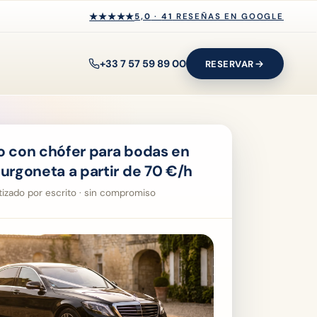
★★★★★
★★★★★
5,0
·
41
RESEÑAS EN GOOGLE
+33 7 57 59 89 00
RESERVAR
o con chófer para bodas en
furgoneta a partir de
70
€/h
ntizado por escrito · sin compromiso