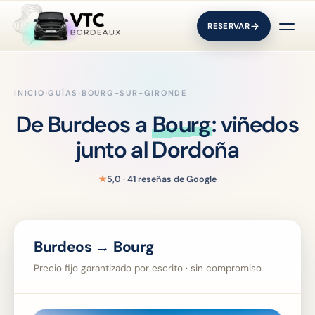
RESERVAR
INICIO
›
GUÍAS
›
BOURG-SUR-GIRONDE
De Burdeos a
Bourg
: viñedos
junto al Dordoña
★
5,0 · 41 reseñas de Google
Burdeos → Bourg
Precio fijo garantizado por escrito · sin compromiso