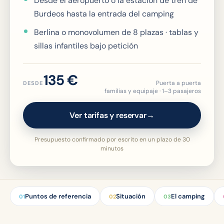
Desde el aeropuerto o la estación de tren de
Burdeos hasta la entrada del camping
Berlina o monovolumen de 8 plazas · tablas y
sillas infantiles bajo petición
135 €
Puerta a puerta
DESDE
familias y equipaje · 1–3 pasajeros
Ver tarifas y reservar→
Presupuesto confirmado por escrito en un plazo de 30
minutos
Puntos de referencia
Situación
El camping
01
02
03