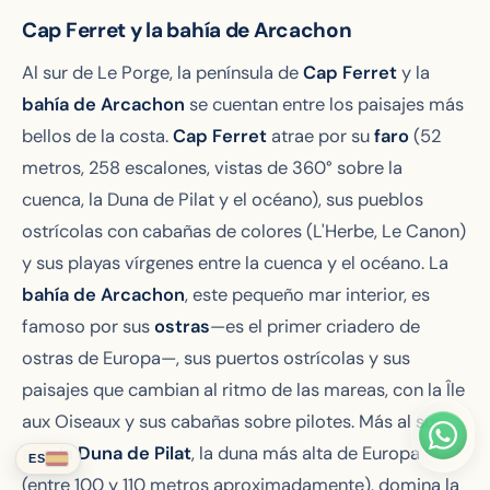
Cap Ferret y la bahía de Arcachon
Al sur de Le Porge, la península de
Cap Ferret
y la
bahía de Arcachon
se cuentan entre los paisajes más
bellos de la costa.
Cap Ferret
atrae por su
faro
(52
metros, 258 escalones, vistas de 360° sobre la
cuenca, la Duna de Pilat y el océano), sus pueblos
ostrícolas con cabañas de colores (L'Herbe, Le Canon)
y sus playas vírgenes entre la cuenca y el océano. La
bahía de Arcachon
, este pequeño mar interior, es
famoso por sus
ostras
—es el primer criadero de
ostras de Europa—, sus puertos ostrícolas y sus
paisajes que cambian al ritmo de las mareas, con la Île
aux Oiseaux y sus cabañas sobre pilotes. Más al sur
aún, la
Duna de Pilat
, la duna más alta de Europa
ES
(entre 100 y 110 metros aproximadamente), domina la