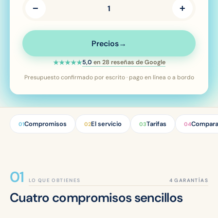
−
+
1
Precios
→
Valoración de 5 estrellas sobre 5 —
5,0
en
28
reseñas de Google
★★★★★
Presupuesto confirmado por escrito · pago en línea o a bordo
Compromisos
El servicio
Tarifas
Compara
01
02
03
04
LO QUE OBTIENES
Cuatro compromisos sencillos