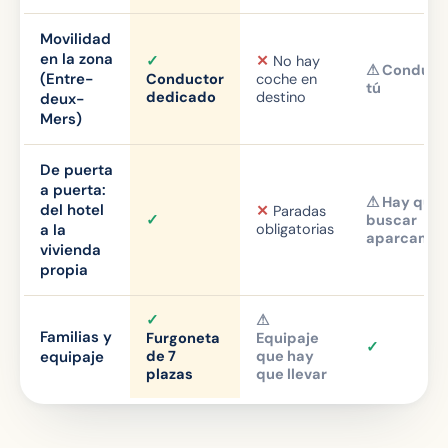
Movilidad
en la zona
✓
✕
No hay
⚠ Conduce
(Entre-
Conductor
coche en
tú
dedicado
destino
deux-
Mers)
De puerta
a puerta:
⚠ Hay que
del hotel
✕
Paradas
✓
buscar
a la
obligatorias
aparcamie
vivienda
propia
✓
⚠
Familias y
Furgoneta
Equipaje
✓
equipaje
de 7
que hay
plazas
que llevar