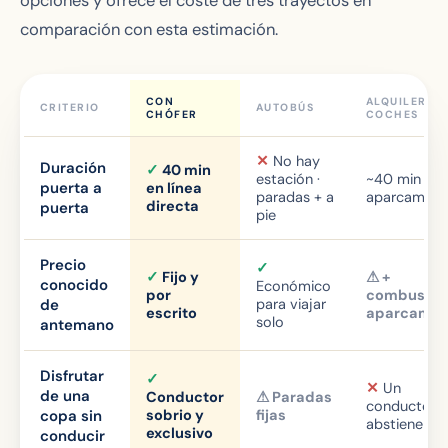
opciones y ofrece el coste de tres trayectos en
comparación con esta estimación.
CON
ALQUILER DE
CRITERIO
AUTOBÚS
CHÓFER
COCHES
✕
No hay
Duración
✓
40 min
estación ·
~40 min +
puerta a
en línea
paradas + a
aparcamien
directa
puerta
pie
Precio
✓
✓
Fijo y
⚠ +
conocido
Económico
por
combustibl
de
para viajar
escrito
aparcamie
solo
antemano
Disfrutar
✓
✕
Un
de una
Conductor
⚠ Paradas
conductor s
copa sin
sobrio y
fijas
abstiene
exclusivo
conducir