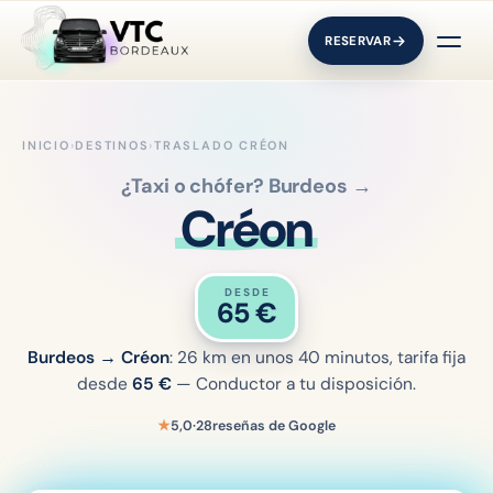
RESERVAR
INICIO
›
DESTINOS
›
TRASLADO CRÉON
¿Taxi o chófer? Burdeos →
Créon
DESDE
65
€
Burdeos → Créon
: 26 km en unos 40 minutos, tarifa fija
desde
65
€
— Conductor a tu disposición.
★
5,0
·
28
reseñas de Google