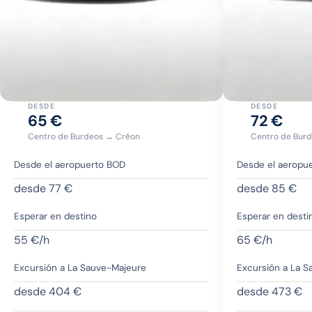
DESDE
DESDE
65
€
72
€
Centro de Burdeos → Créon
Centro de Bur
Desde el aeropuerto BOD
Desde el aeropu
desde
77
€
desde
85
€
Esperar en destino
Esperar en desti
55
€/h
65
€/h
Excursión a La Sauve-Majeure
Excursión a La 
desde
404 €
desde
473 €