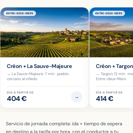
ENTRE-DEUX-MERS
ENTRE-DEUX-MERS
Créon + La Sauve-Majeure
Créon + Targo
→ La Sauve-Majeure: 7 min · pueblo
→ Targon: 12 min · me
cercano al viñedo
Entre-deux-Mers
DÍA A PARTIR DE
DÍA A PARTIR DE
→
404 €
414 €
Servicio de jornada completa: ida + tiempo de espera
en destino a la tarifa por hora, con el conductor a tu