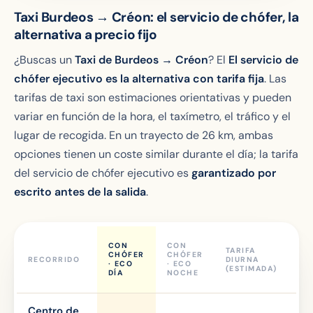
Taxi Burdeos → Créon: el servicio de chófer, la
alternativa a precio fijo
¿Buscas un
Taxi de Burdeos → Créon
? El
El servicio de
chófer ejecutivo es la alternativa con tarifa fija
. Las
tarifas de taxi son estimaciones orientativas y pueden
variar en función de la hora, el taxímetro, el tráfico y el
lugar de recogida. En un trayecto de 26 km, ambas
opciones tienen un coste similar durante el día; la tarifa
del servicio de chófer ejecutivo es
garantizado por
escrito antes de la salida
.
TA
CON
CON
TARIFA
NO
CHÓFER
CHÓFER
RECORRIDO
DIURNA
/ 
· ECO
· ECO
(ESTIMADA)
SE
DÍA
NOCHE
(A
Centro de