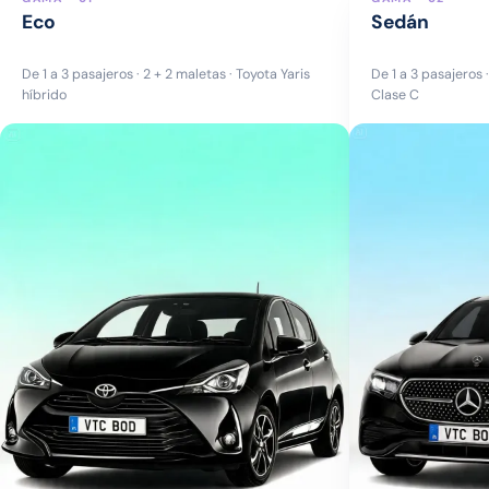
Eco
Sedán
De 1 a 3 pasajeros · 2 + 2 maletas · Toyota Yaris
De 1 a 3 pasajeros 
híbrido
Clase C