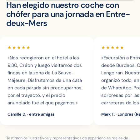
Han elegido nuestro coche con
chófer para una jornada en Entre-
deux-Mers
★★★★★
★★★★★
«Nos recogieron en el hotel a las
«Excursión a Ent
9:30, Créon y luego visitamos dos
desde Burdeos: C
fincas en la zona de La Sauve-
Langoiran. Nuest
Majeure. Disfrutamos de una cata
organizó todo, en 
en cada parada sin preocuparnos
de WhatsApp. Prec
por el trayecto, y el precio
sorpresas por la
anunciado fue el que pagamos.»
carreteras de los
Camille D.
· entre amigas
Mark T.
· Londres (R
Testimonios ilustrativos y representativos de experiencias reales de