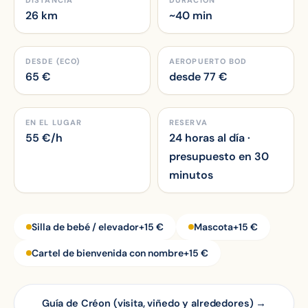
DISTANCIA
DURACIÓN
26 km
~40 min
DESDE (ECO)
AEROPUERTO BOD
65
€
desde
77
€
EN EL LUGAR
RESERVA
55
€/h
24 horas al día ·
presupuesto en 30
minutos
Silla de bebé / elevador
+15 €
Mascota
+15 €
Cartel de bienvenida con nombre
+15 €
Guía de Créon (visita, viñedo y alrededores) →