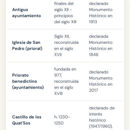
finales del
declarado
Antiguo
siglo XII -
Monumento
ayuntamiento
principios
Histórico en
del siglo XIII
1913
Siglo XII,
declarada
Iglesia de San
reconstruida
Monumento
Pedro (prioral)
en el siglo
Histórico en
XVII
1846
fundada en
declarado
Priorato
977,
Monumento
benedictino
reconstruida
Histórico en
(ayuntamiento)
en el siglo
2017
XVIII
declarado de
interés
Castillo de los
h. 1230-
histórico
Quat'Sos
1250
(1947/1960),