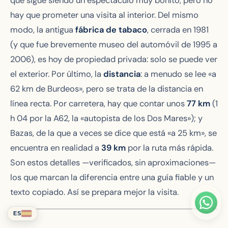
que sigue siendo un espectáculo muy bonito, pero no
hay que prometer una visita al interior. Del mismo
modo, la antigua
fábrica de tabaco
, cerrada en 1981
(y que fue brevemente museo del automóvil de 1995 a
2006), es hoy de propiedad privada: solo se puede ver
el exterior. Por último, la
distancia
: a menudo se lee «a
62 km de Burdeos», pero se trata de la distancia en
línea recta. Por carretera, hay que contar unos
77 km
(1
h 04 por la A62, la «autopista de los Dos Mares»); y
Bazas, de la que a veces se dice que está «a 25 km», se
encuentra en realidad a
39 km
por la ruta más rápida.
Son estos detalles —verificados, sin aproximaciones—
los que marcan la diferencia entre una guía fiable y un
texto copiado. Así se prepara mejor la visita.
ES