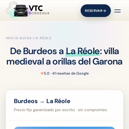
RESERVAR
INICIO
›
GUÍAS
›
LA RÉOLE
De Burdeos a
La Réole
: villa
medieval a orillas del Garona
★
5,0 · 41 reseñas de Google
Burdeos → La Réole
Precio fijo garantizado por escrito · sin compromiso