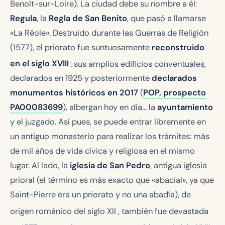
Benoît-sur-Loire). La ciudad debe su nombre a él:
Regula
, la
Regla de San Benito
, que pasó a llamarse
«La Réole». Destruido durante las Guerras de Religión
(1577), el priorato fue suntuosamente
reconstruido
en el siglo XVIII
: sus amplios edificios conventuales,
declarados en 1925 y posteriormente
declarados
monumentos históricos en 2017
(
POP, prospecto
PA00083699
), albergan hoy en día... la
ayuntamiento
y el juzgado. Así pues, se puede entrar libremente en
un antiguo monasterio para realizar los trámites: más
de mil años de vida cívica y religiosa en el mismo
lugar. Al lado, la
iglesia de San Pedro
, antigua iglesia
prioral (el término es más exacto que «abacial», ya que
Saint-Pierre era un priorato y no una abadía), de
origen románico del siglo XII
, también fue devastada