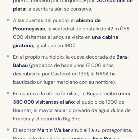
puerto atendido por barqueros» por
200 sueldos de
plata
: la escritura aún se conserva.
A las puertas del pueblo, el
abismo de
Proumeyssac
, la «catedral de cristal» de 42 m (158
000 visitantes al año), se visita en
una cabina
giratoria,
igual que en 1907.
En el propio municipio: la cueva decorada de
Bara-
Bahau
(grabados de hace unos 17 000 años,
descubierta por Casteret en 1951; la NASA ha
bautizado un lugar marciano con su nombre).
En cuanto a la oferta familiar, Le Bugue recibe
unos
380 000 visitantes al año
: el pueblo de 1900 de
Bournat, el mayor acuario privado de agua dulce de
Francia y el recorrido Big Bird.
El escritor
Martin Walker
situó allí a su protagonista,
Bruno, jefe de policía, y el químico
Jean Rey
se