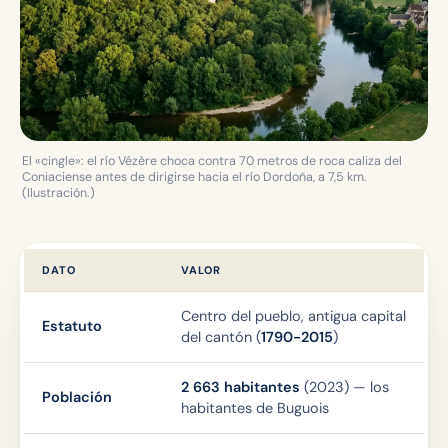
El «cingle»: el río Vézère choca contra 70 metros de roca caliza del
Coniaciense antes de dirigirse hacia el río Dordoña, a 7,5 km.
(Ilustración.)
DATO
VALOR
Centro del pueblo, antigua capital
Estatuto
del cantón (
1790-2015
)
2 663 habitantes
(2023) — los
Población
habitantes de Buguois