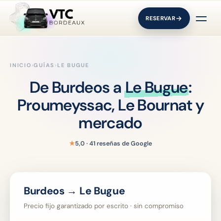
RESERVAR
INICIO
›
GUÍAS
›
LE BUGUE
De Burdeos a
Le Bugue
:
Proumeyssac, Le Bournat y
mercado
★
5,0 · 41 reseñas de Google
Burdeos → Le Bugue
Precio fijo garantizado por escrito · sin compromiso