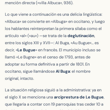
mención directa («villa Albuca», 936).
Lo que viene a continuación es una delicia lingüística:
«Albuca»
se convierte en
«Albuga»
en occitano, y luego
los hablantes reinterpretan la primera sílaba como el
artículo
«al»
(«au») —se trata de la
deglutinación
,
entre los siglos XIII y XVII—:
Al Buga
, «Au Bugue»… es
decir, «
Le Bugue
» en francés. El municipio incluso se
llamó «Le Bugne» en el censo de 1793, antes de
adoptar su forma definitiva a partir de 1801. En
occitano, sigue llamándose
Al Buga
: el nombre
original, intacto.
La situación religiosa siguió a la administrativa: ya en
el siglo X se menciona una
arciprestura de Le Bugue
,
que llegaría a contar con 19 parroquias tras ceder 10 a