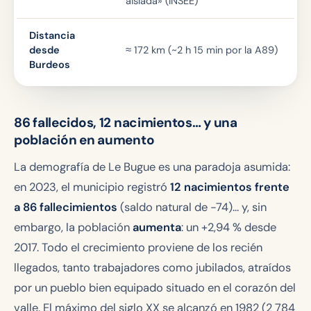
aislada» (INSEE)
Distancia
desde
≈ 172 km (~2 h 15 min por la A89)
Burdeos
86 fallecidos, 12 nacimientos… y una
población en aumento
La demografía de Le Bugue es una paradoja asumida:
en 2023, el municipio registró
12 nacimientos frente
a 86 fallecimientos
(saldo natural de -74)… y, sin
embargo, la población
aumenta
: un +2,94 % desde
2017. Todo el crecimiento proviene de los recién
llegados, tanto trabajadores como jubilados, atraídos
por un pueblo bien equipado situado en el corazón del
valle. El máximo del siglo XX se alcanzó en 1982 (2 784