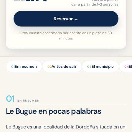
ida · a partir de 1-3 personas
Reservar →
Presupuesto confirmado por escrito en un plazo de 30
minutos
En resumen
Antes de salir
El municipio
E
01
02
03
04
EN RESUMEN
Le Bugue en pocas palabras
Le Bugue es una localidad de la Dordoña situada en un