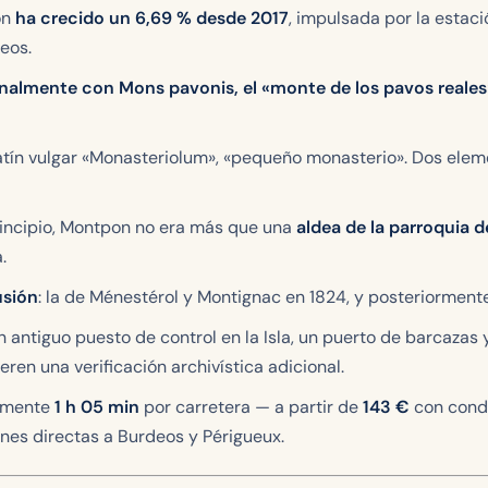
ón
ha crecido un 6,69 % desde 2017
, impulsada por la estaci
eos.
onalmente con
Mons pavonis
, el «monte de los pavos reales
atín vulgar
«Monasteriolum»
, «pequeño monasterio». Dos elem
principio, Montpon no era más que una
aldea de la parroquia 
.
usión
: la de Ménestérol y Montignac en 1824, y posteriorment
 antiguo puesto de control en la Isla, un puerto de barcazas y,
ieren una verificación archivística adicional.
amente
1 h 05 min
por carretera — a partir de
143 €
con condu
nes directas a Burdeos y Périgueux.