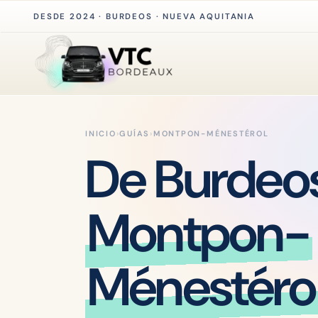
DESDE 2024 · BURDEOS · NUEVA AQUITANIA
INICIO
›
GUÍAS
›
MONTPON-MÉNESTÉROL
De Burdeo
Montpon-
Ménestéro