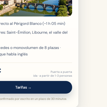
recto al Périgord Blanco (~1 h 05 min)
es: Saint-Émilion, Libourne, el valle del
edes o monovolumen de 8 plazas ·
que habla inglés
€
Puerta a puerta
ida · a partir de 1-3 personas
Tarifas →
onfirmado por escrito en un plazo de 30 minutos