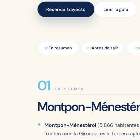
Reservar trayecto
Leer la guía
En resumen
Antes de salir
01
02
03
EN RESUMEN
Montpon-Ménestéro
Montpon-Ménestérol
(5 866 habitantes
frontera con la Gironda; es la tercera a