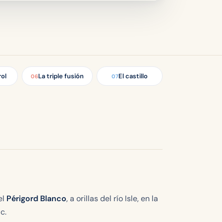
ol
La triple fusión
El castillo
06
07
el
Périgord Blanco
, a orillas del río Isle, en la
c.