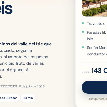
eis
Trayecto di
Paradas libr
Isle
nos del valle del Isle que
Sedán Merc
sociado, según la
conductor 
, al «monte de los pavos
nicipio fruto de varias
143 
or el órgano. A
DESDE
.
 03322012101 ·
8 de julio de 2026
esde Burdeos
24 min
Presupuesto c