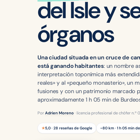
del Isle y s
órganos
Una ciudad situada en un cruce de cami
está ganando habitantes
: un nombre a
interpretación toponímica más extendida
reales» y al «pequeño monasterio», un mu
fusiones y con un patrimonio marcado p
aproximadamente 1 h 05 min de Burdeos
Por
Adrien Moreno
· licencia profesional de chófer n.º
★
5,0 · 28 reseñas de Google
~80 km · 1 h 05 min d