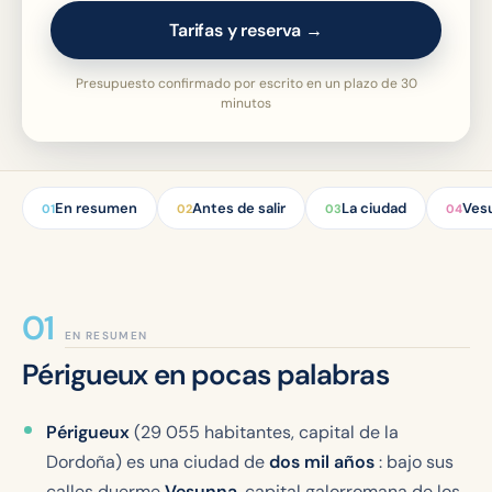
Tarifas y reserva →
Presupuesto confirmado por escrito en un plazo de 30
minutos
En resumen
Antes de salir
La ciudad
Ves
01
02
03
04
EN RESUMEN
Périgueux en pocas palabras
Périgueux
(29 055 habitantes, capital de la
Dordoña) es una ciudad de
dos mil años
: bajo sus
calles duerme
Vesunna
, capital galorromana de los