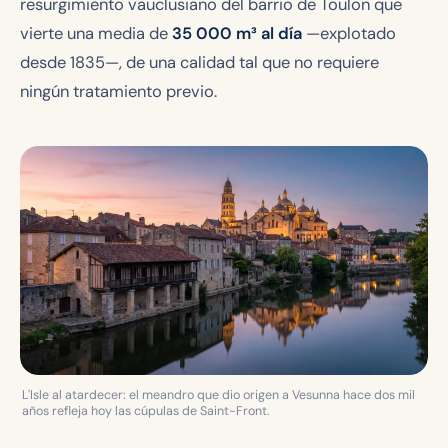
resurgimiento vauclusiano del barrio de Toulon que
vierte una media de
35 000 m³ al día
—explotado
desde 1835—, de una calidad tal que no requiere
ningún tratamiento previo.
L'Isle al atardecer: el meandro que dio origen a Vesunna hace dos mil
años refleja hoy las cúpulas de Saint-Front.