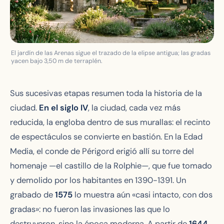
El jardín de las Arenas sigue el trazado de la elipse antigua; las gradas
yacen bajo 3,50 m de terraplén.
Sus sucesivas etapas resumen toda la historia de la
ciudad.
En el siglo IV
, la ciudad, cada vez más
reducida, la engloba dentro de sus murallas: el recinto
de espectáculos se convierte en bastión. En la Edad
Media, el conde de Périgord erigió allí su torre del
homenaje —el castillo de la Rolphie—, que fue tomado
y demolido por los habitantes en 1390-1391. Un
grabado de
1575
lo muestra aún «casi intacto, con dos
gradas»: no fueron las invasiones las que lo
destruyeron, sino la época moderna. A partir de
1644
,