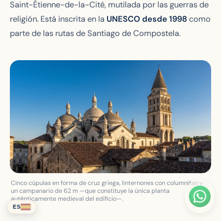
Saint-Étienne-de-la-Cité, mutilada por las guerras de
religión. Está inscrita en la
UNESCO desde 1998
como
parte de las rutas de Santiago de Compostela.
Cinco cúpulas en forma de cruz griega, linternones con columnitas y
un campanario de 62 m —que constituye la única planta
auténticamente medieval del edificio—.
ES