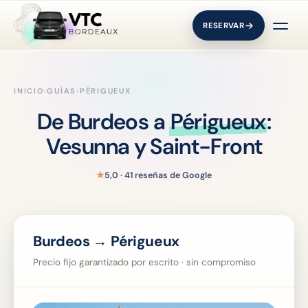
RESERVAR
INICIO
›
GUÍAS
›
PÉRIGUEUX
De Burdeos a
Périgueux
:
Vesunna y Saint-Front
★
5,0 · 41 reseñas de Google
Burdeos → Périgueux
Precio fijo garantizado por escrito · sin compromiso