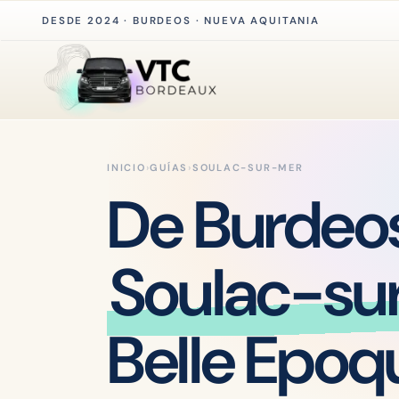
DESDE 2024 · BURDEOS · NUEVA AQUITANIA
INICIO
›
GUÍAS
›
SOULAC-SUR-MER
De Burdeo
Soulac-su
Belle Époq