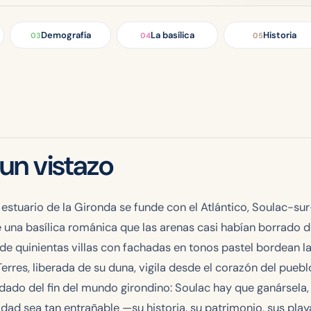
Demografía
La basílica
Historia
03
04
05
un vistazo
l estuario de la Gironda se funde con el Atlántico, Soulac-
e una basílica románica que las arenas casi habían borrado d
e quinientas villas con fachadas en tonos pastel bordean las 
es, liberada de su duna, vigila desde el corazón del puebl
odado del fin del mundo girondino: Soulac hay que ganársela
lidad sea tan entrañable —su historia, su patrimonio, sus 