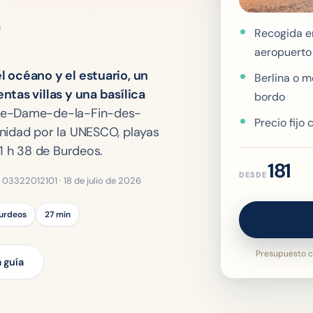
Recogida en
aeropuerto
l océano y el estuario, un
Berlina o m
ntas villas y una basílica
bordo
e-Dame-de-la-Fin-des-
Precio fijo
anidad por la UNESCO, playas
 1 h 38 de Burdeos.
181
DESDE
.º 03322012101 ·
18 de julio de 2026
Burdeos
27 min
Presupuesto c
a guía