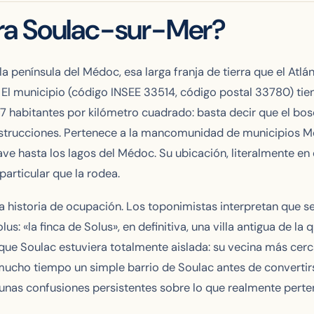
ra Soulac-sur-Mer?
península del Médoc, esa larga franja de tierra que el Atlán
e. El municipio (código INSEE 33514, código postal 33780) tie
 habitantes por kilómetro cuadrado: basta decir que el bos
strucciones. Pertenece a la mancomunidad de municipios Mé
ve hasta los lagos del Médoc. Su ubicación, literalmente en e
articular que la rodea.
a historia de ocupación. Los toponimistas interpretan que s
s: «la finca de Solus», en definitiva, una villa antigua de la
r que Soulac estuviera totalmente aislada: su vecina más cer
mucho tiempo un simple barrio de Soulac antes de convertir
unas confusiones persistentes sobre lo que realmente perte