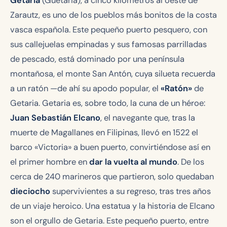
Getaria
(Guetaria), a cinco kilómetros al oeste de
Zarautz, es uno de los pueblos más bonitos de la costa
vasca española. Este pequeño puerto pesquero, con
sus callejuelas empinadas y sus famosas parrilladas
de pescado, está dominado por una península
montañosa, el monte San Antón, cuya silueta recuerda
a un ratón —de ahí su apodo popular, el
«Ratón»
de
Getaria. Getaria es, sobre todo, la cuna de un héroe:
Juan Sebastián Elcano
, el navegante que, tras la
muerte de Magallanes en Filipinas, llevó en 1522 el
barco
«Victoria»
a buen puerto, convirtiéndose así en
el primer hombre en
dar la vuelta al mundo
. De los
cerca de 240 marineros que partieron, solo quedaban
dieciocho
supervivientes a su regreso, tras tres años
de un viaje heroico. Una estatua y la historia de Elcano
son el orgullo de Getaria. Este pequeño puerto, entre