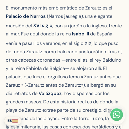
El monumento más emblemático de Zarautz es el
Palacio de Narros
(Narros jauregia), una elegante
mansión del
XVI
siglo
, con un jardín a la inglesa, frente
al mar. Fue aquí donde la reina
Isabel II
de España
venía a pasar los veranos, en el siglo XIX
, lo que puso
de moda Zarautz como balneario aristocrático: tras él,
otras cabezas coronadas —entre ellas, el rey Balduino
y la reina Fabiola de Bélgica— se alojaron allí. El
palacio, que luce el orgulloso lema «
Zarauz antes que
Zarauz
» («Zarautz antes de Zarautz»), albergó en su
día retratos de
Velázquez
, hoy dispersas por los
grandes museos. De esta historia real es de donde la
playa de Zarautz extrae parte de su prestigio, digno de
una «Reina de las playas». Entre la torre Luzea, la
ES
iglesia milenaria, las casas con escudos heráldicos y el