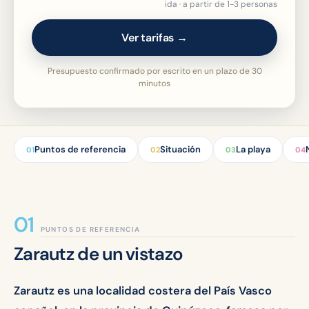
ida · a partir de 1-3 personas
Ver tarifas →
Presupuesto confirmado por escrito en un plazo de 30
minutos
Puntos de referencia
Situación
La playa
01
02
03
04
PUNTOS DE REFERENCIA
Zarautz de un vistazo
Zarautz es una localidad costera del País Vasco