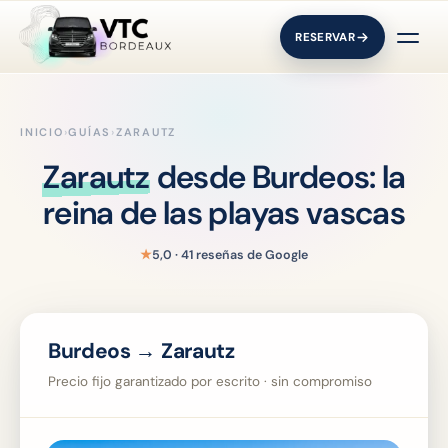
RESERVAR
INICIO
›
GUÍAS
›
ZARAUTZ
Zarautz
desde Burdeos: la
reina de las playas vascas
★
5,0 · 41 reseñas de Google
Burdeos → Zarautz
Precio fijo garantizado por escrito · sin compromiso