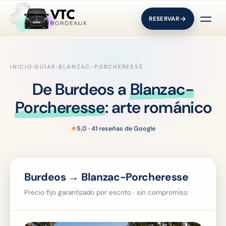
RESERVAR
INICIO
›
GUÍAS
›
BLANZAC-PORCHERESSE
De Burdeos a
Blanzac-
Porcheresse
: arte románico
★
5,0 · 41 reseñas de Google
Burdeos → Blanzac-Porcheresse
Precio fijo garantizado por escrito · sin compromiso