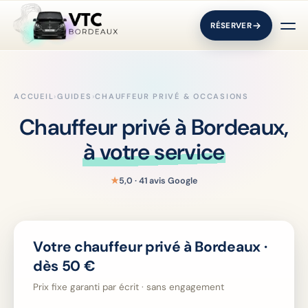
RÉSERVER
ACCUEIL
›
GUIDES
›
CHAUFFEUR PRIVÉ & OCCASIONS
Chauffeur privé à Bordeaux,
à votre service
★
5,0 · 41 avis Google
Votre chauffeur privé à Bordeaux ·
dès 50 €
Prix fixe garanti par écrit · sans engagement