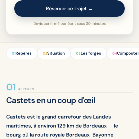
Réserver ce trajet →
Devis confirmé par écrit sous 30 minutes
Repères
Situation
Les forges
Compostel
01
02
03
04
REPÈRES
Castets en un coup d'œil
Castets est le grand carrefour des Landes
maritimes, à environ 129 km de Bordeaux — le
bourg où la route royale Bordeaux-Bayonne