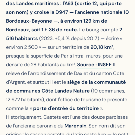
des Landes maritimes : l'A63 (sortie 12, qui porte
son nom) y croise la D947 — l'ancienne nationale 10
Bordeaux-Bayonne —, à environ 129 km de
Bordeaux, soit 1 h 36 de route.
Le bourg compte
2
516 habitants
(2023, +5,4 % depuis 2017) — écrire «
environ 2 500 » — sur un territoire de
90,18 km²
,
presque la superficie de Paris intra-muros, pour une
densité de 28 habitants au km².
Source : INSEE
Il
relève de l'arrondissement de Dax et du canton Côte
d'Argent, et surtout il est le
siège de la communauté
de communes Côte Landes Nature
(10 communes,
12 672 habitants), dont l'office de tourisme le présente
comme la «
porte d'entrée du territoire
».
Historiquement, Castets est l'une des douze paroisses
de l'ancienne baronnie du
Marensin
. Son nom dit son
origine : le gascon
castèth
, du latin
castellum
— le petit