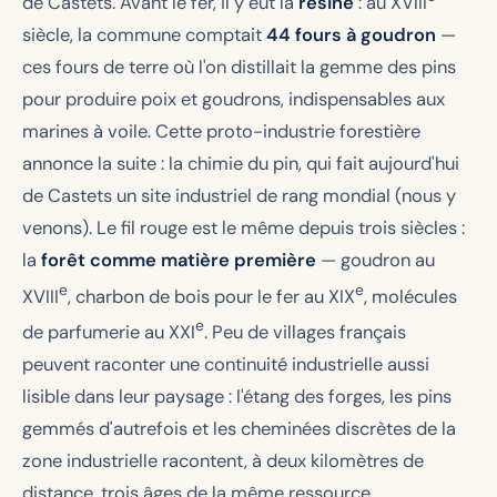
de Castets. Avant le fer, il y eut la
résine
: au XVIII
siècle, la commune comptait
44 fours à goudron
—
ces fours de terre où l'on distillait la gemme des pins
pour produire poix et goudrons, indispensables aux
marines à voile. Cette proto-industrie forestière
annonce la suite : la chimie du pin, qui fait aujourd'hui
de Castets un site industriel de rang mondial (nous y
venons). Le fil rouge est le même depuis trois siècles :
la
forêt comme matière première
— goudron au
e
e
XVIII
, charbon de bois pour le fer au XIX
, molécules
e
de parfumerie au XXI
. Peu de villages français
peuvent raconter une continuité industrielle aussi
lisible dans leur paysage : l'étang des forges, les pins
gemmés d'autrefois et les cheminées discrètes de la
zone industrielle racontent, à deux kilomètres de
distance, trois âges de la même ressource.