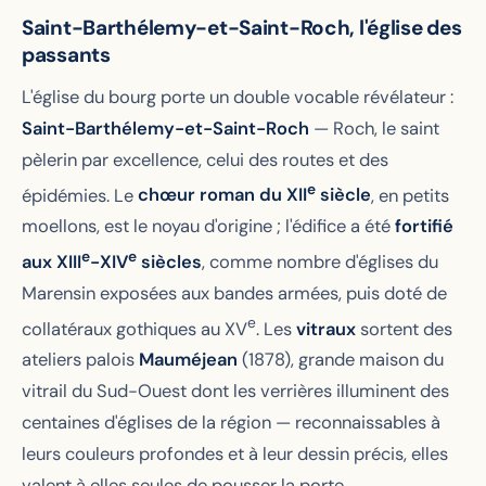
Saint-Barthélemy-et-Saint-Roch, l'église des
passants
L'église du bourg porte un double vocable révélateur :
Saint-Barthélemy-et-Saint-Roch
— Roch, le saint
pèlerin par excellence, celui des routes et des
e
épidémies. Le
chœur roman du XII
siècle
, en petits
moellons, est le noyau d'origine ; l'édifice a été
fortifié
e
e
aux XIII
-XIV
siècles
, comme nombre d'églises du
Marensin exposées aux bandes armées, puis doté de
e
collatéraux gothiques au XV
. Les
vitraux
sortent des
ateliers palois
Mauméjean
(1878), grande maison du
vitrail du Sud-Ouest dont les verrières illuminent des
centaines d'églises de la région — reconnaissables à
leurs couleurs profondes et à leur dessin précis, elles
valent à elles seules de pousser la porte.