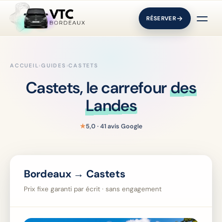
RÉSERVER
ACCUEIL
›
GUIDES
›
CASTETS
Castets, le carrefour
des
Landes
★
5,0 · 41 avis Google
Bordeaux → Castets
Prix fixe garanti par écrit · sans engagement