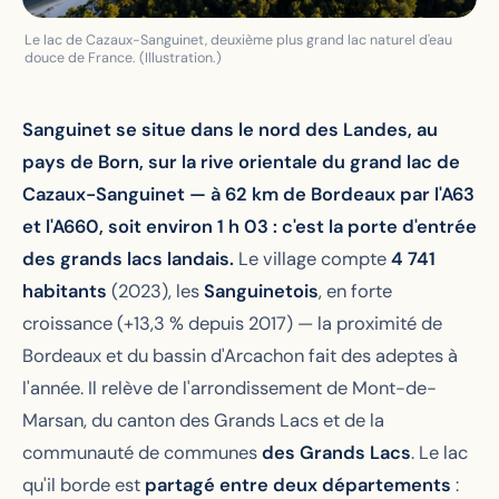
Le lac de Cazaux-Sanguinet, deuxième plus grand lac naturel d'eau
douce de France. (Illustration.)
Sanguinet se situe dans le nord des Landes, au
pays de Born, sur la rive orientale du grand lac de
Cazaux-Sanguinet — à 62 km de Bordeaux par l'A63
et l'A660, soit environ 1 h 03 : c'est la porte d'entrée
des grands lacs landais.
Le village compte
4 741
habitants
(2023), les
Sanguinetois
, en forte
croissance (+13,3 % depuis 2017) — la proximité de
Bordeaux et du bassin d'Arcachon fait des adeptes à
l'année. Il relève de l'arrondissement de Mont-de-
Marsan, du canton des Grands Lacs et de la
communauté de communes
des Grands Lacs
. Le lac
qu'il borde est
partagé entre deux départements
: