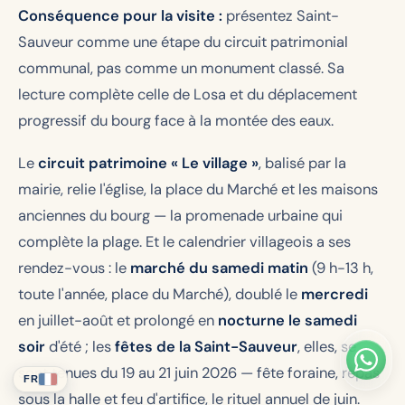
Conséquence pour la visite :
présentez Saint-
Sauveur comme une étape du circuit patrimonial
communal, pas comme un monument classé. Sa
lecture complète celle de Losa et du déplacement
progressif du bourg face à la montée des eaux.
Le
circuit patrimoine « Le village »
, balisé par la
mairie, relie l'église, la place du Marché et les maisons
anciennes du bourg — la promenade urbaine qui
complète la plage. Et le calendrier villageois a ses
rendez-vous : le
marché du samedi matin
(9 h-13 h,
toute l'année, place du Marché), doublé le
mercredi
en juillet-août et prolongé en
nocturne le samedi
soir
d'été ; les
fêtes de la Saint-Sauveur
, elles, se
sont tenues du 19 au 21 juin 2026 — fête foraine, repas
FR
sous la halle et feu d'artifice, le rituel annuel de juin.