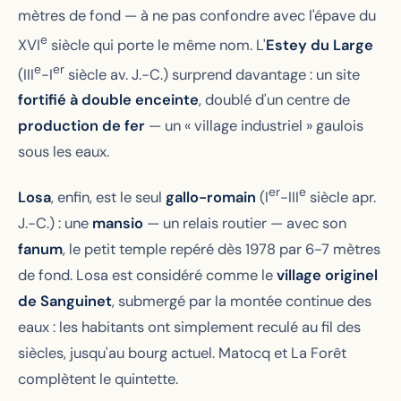
mètres de fond — à ne pas confondre avec l'épave du
e
XVI
siècle qui porte le même nom. L'
Estey du Large
e
er
(III
-I
siècle av. J.-C.) surprend davantage : un site
fortifié à double enceinte
, doublé d'un centre de
production de fer
— un « village industriel » gaulois
sous les eaux.
er
e
Losa
, enfin, est le seul
gallo-romain
(I
-III
siècle apr.
J.-C.) : une
mansio
— un relais routier — avec son
fanum
, le petit temple repéré dès 1978 par 6-7 mètres
de fond. Losa est considéré comme le
village originel
de Sanguinet
, submergé par la montée continue des
eaux : les habitants ont simplement reculé au fil des
siècles, jusqu'au bourg actuel. Matocq et La Forêt
complètent le quintette.