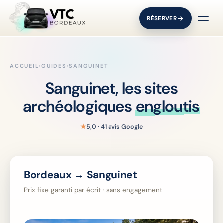
RÉSERVER
ACCUEIL
›
GUIDES
›
SANGUINET
Sanguinet, les sites
archéologiques
engloutis
★
5,0 · 41 avis Google
Bordeaux → Sanguinet
Prix fixe garanti par écrit · sans engagement