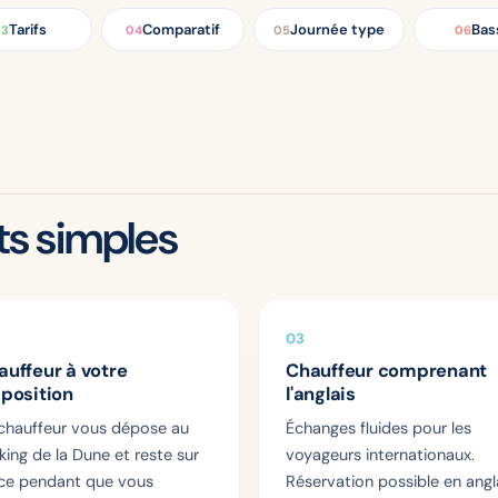
Tarifs
Comparatif
Journée type
Bas
03
04
05
06
s simples
03
auffeur à votre
Chauffeur comprenant
sposition
l'anglais
chauffeur vous dépose au
Échanges fluides pour les
king de la Dune et reste sur
voyageurs internationaux.
ce pendant que vous
Réservation possible en angla