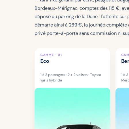
Bordeaux-Mérignac, comptez dès
115
€, ave
dépose au parking de la Dune : l'attente sur
démarre ainsi à
289 €
, la journée complète
privé porte-à-porte sans commission ni supp
GAMME · 01
GAM
Eco
Ber
1 à 3 passagers · 2 + 2 valises · Toyota
1 à 3
Yaris hybride
Merc