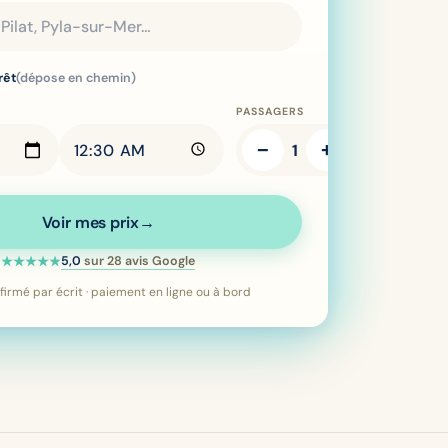
rêt
(dépose en chemin)
PASSAGERS
−
+
1
Voir mes prix
→
Note 5 étoiles sur 5 —
5,0
sur
28
avis Google
★★★★★
firmé par écrit · paiement en ligne ou à bord