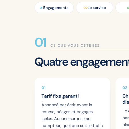
Engagements
Le service
01
02
CE QUE VOUS OBTENEZ
Quatre engagement
01
02
Tarif fixe garanti
Ch
di
Annoncé par écrit avant la
Le 
course, péages et bagages
par
inclus. Aucune surprise au
pla
compteur, quel que soit le trafic