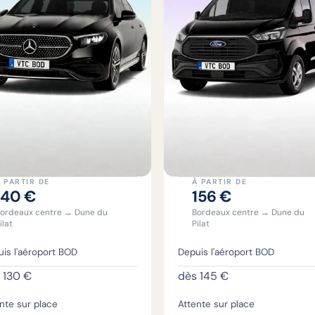
 PARTIR DE
À PARTIR DE
140
€
156
€
ordeaux centre → Dune du
Bordeaux centre → Dune du
ilat
Pilat
is l'aéroport BOD
Depuis l'aéroport BOD
s
130
€
dès
145
€
nte sur place
Attente sur place