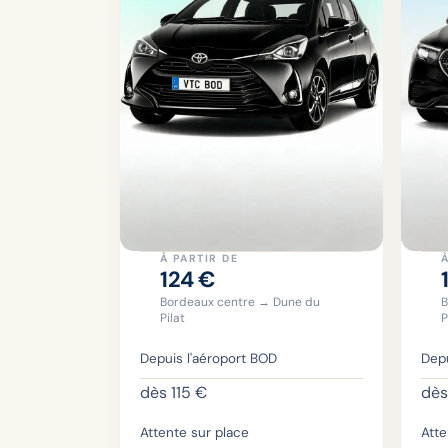
À PARTIR DE
À
124
€
Bordeaux centre → Dune du
B
Pilat
P
Depuis l'aéroport BOD
Depu
dès
115
€
dè
Attente sur place
Atte