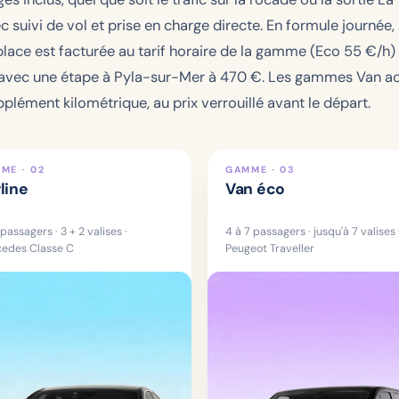
c suivi de vol et prise en charge directe. En formule journée,
 place est facturée au tarif horaire de la gamme (Eco
55
€/h) 
 avec une étape à Pyla-sur-Mer à
470 €
. Les gammes Van acc
lément kilométrique, au prix verrouillé avant le départ.
ME · 02
GAMME · 03
line
Van éco
 passagers · 3 + 2 valises ·
4 à 7 passagers · jusqu'à 7 valises 
edes Classe C
Peugeot Traveller