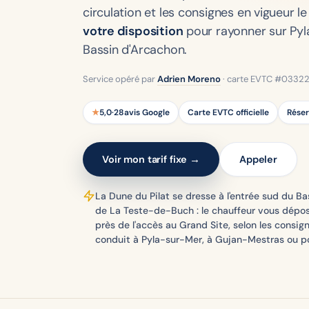
circulation et les consignes en vigueur le 
votre disposition
pour rayonner sur Pyl
Bassin d'Arcachon.
Service opéré par
Adrien Moreno
· carte EVTC #0332201
★
5,0
·
28
avis Google
Carte EVTC officielle
Réser
Voir mon tarif fixe →
Appeler
La Dune du Pilat se dresse à l'entrée sud du B
de La Teste-de-Buch : le chauffeur vous dépo
près de l'accès au Grand Site, selon les consig
conduit à Pyla-sur-Mer, à Gujan-Mestras ou po