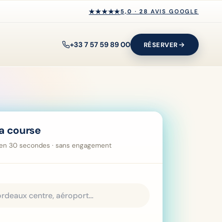
★★★★★
★★★★★
5,0
·
28
AVIS GOOGLE
+33 7 57 59 89 00
RÉSERVER
a course
hé en 30 secondes · sans engagement