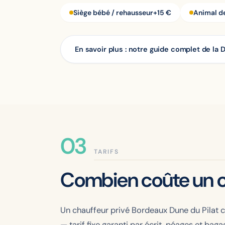
Siège bébé / rehausseur
+15 €
Animal d
En savoir plus : notre guide complet de la 
TARIFS
Combien coûte un c
Un chauffeur privé Bordeaux Dune du Pilat 
— tarif fixe garanti par écrit, péages et baga