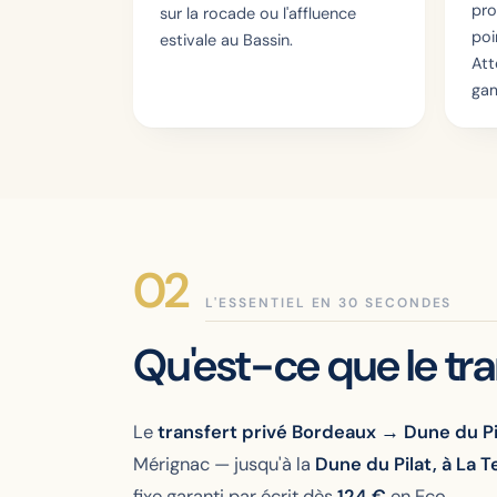
pro
sur la rocade ou l'affluence
poi
estivale au Bassin.
Att
gam
L'ESSENTIEL EN 30 SECONDES
Qu'est-ce que le tr
Le
transfert privé Bordeaux → Dune du Pi
Mérignac — jusqu'à la
Dune du Pilat, à La 
fixe garanti par écrit dès
124
€
en Eco.