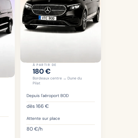
À PARTIR DE
180
€
Bordeaux centre → Dune du
Pilat
Depuis l'aéroport BOD
dès
166
€
Attente sur place
80
€/h