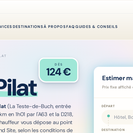
VICES
DESTINATIONS
À PROPOS
FAQ
GUIDES & CONSEILS
LAT
DÈS
124
€
ilat
Estimer m
Prix fixe affic
lat
(La Teste-de-Buch, entrée
DÉPART
m en 1h01 par l'A63 et la D218,
chauffeur vous dépose au point
d Site, selon les conditions de
DESTINATION