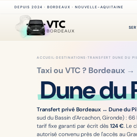
DEPUIS 2024 · BORDEAUX · NOUVELLE-AQUITAINE
SER
ACCUEIL
›
DESTINATIONS
›
TRANSFERT DUNE DU PI
Taxi ou VTC ? Bordeaux →
Dune du P
Transfert privé Bordeaux ↔ Dune du Pi
sud du Bassin d'Arcachon, Gironde) : 66 k
tarif fixe garanti par écrit dès
124
€
. Le 
autorisé convenu près de l'accès au Gran