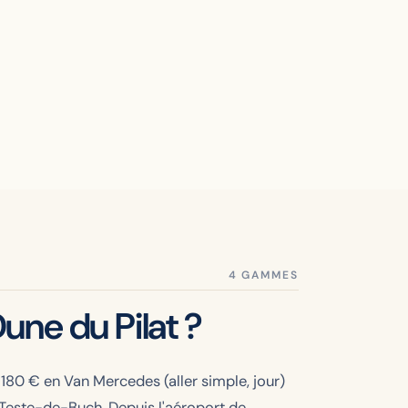
ne du Pilat ?
t
180
€ en Van Mercedes (aller simple, jour)
La Teste-de-Buch. Depuis l'aéroport de