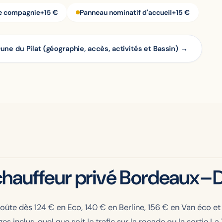
e compagnie
+15 €
Panneau nominatif d'accueil
+15 €
Dune du Pilat (géographie, accès, activités et Bassin) →
hauffeur privé Bordeaux–Du
coûte dès
124
€ en Eco,
140
€ en Berline,
156
€ en Van éco e
ges inclus, quel que soit le trafic sur la rocade ou la sortie 