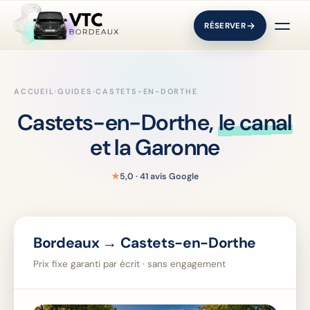
RÉSERVER
ACCUEIL
›
GUIDES
›
CASTETS-EN-DORTHE
Castets-en-Dorthe,
le canal
et la Garonne
★
5,0 · 41 avis Google
Bordeaux → Castets-en-Dorthe
Prix fixe garanti par écrit · sans engagement