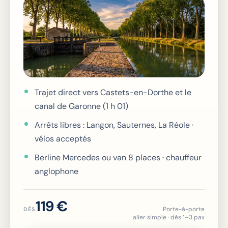
Trajet direct vers Castets-en-Dorthe et le
canal de Garonne (1 h 01)
Arrêts libres : Langon, Sauternes, La Réole ·
vélos acceptés
Berline Mercedes ou van 8 places · chauffeur
anglophone
119 €
Porte-à-porte
DÈS
aller simple · dès 1–3 pax