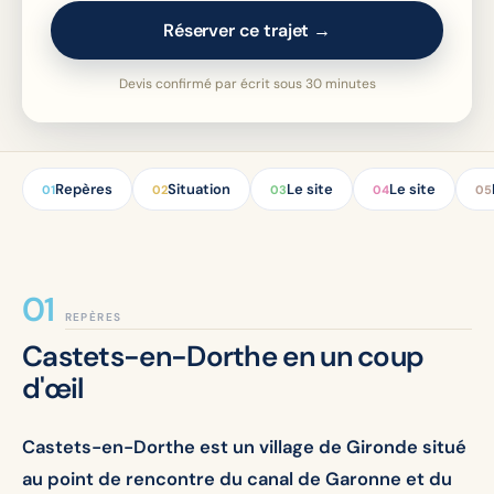
Réserver ce trajet →
Devis confirmé par écrit sous 30 minutes
Repères
Situation
Le site
Le site
01
02
03
04
05
REPÈRES
Castets-en-Dorthe en un coup
d'œil
Castets-en-Dorthe est un village de Gironde situé
au point de rencontre du canal de Garonne et du