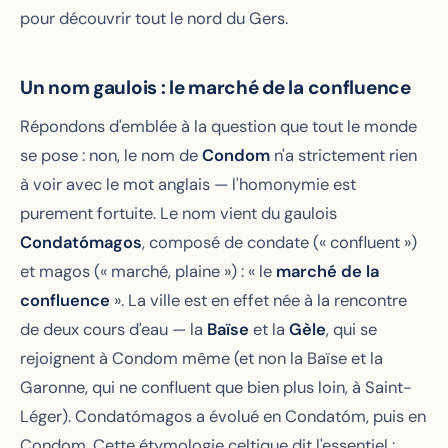
pour découvrir tout le nord du Gers.
Un nom gaulois : le marché de la confluence
Répondons d'emblée à la question que tout le monde
se pose : non, le nom de
Condom
n'a strictement rien
à voir avec le mot anglais — l'homonymie est
purement fortuite. Le nom vient du gaulois
Condatómagos
, composé de
condate
(« confluent »)
et
magos
(« marché, plaine ») : « le
marché de la
confluence
». La ville est en effet née à la rencontre
de deux cours d'eau — la
Baïse
et la
Gèle
, qui se
rejoignent à Condom même (et non la Baïse et la
Garonne, qui ne confluent que bien plus loin, à Saint-
Léger).
Condatómagos
a évolué en
Condatóm
, puis en
Condom. Cette étymologie celtique dit l'essentiel :