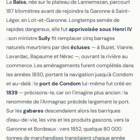
La
Baïse
, née sur le plateau de Lannemezan, parcourt
187 kilomètres avant de rejoindre la Garonne à Saint-
Léger, en Lot-et-Garonne. Longtemps semée de
rapides dangereux, elle fut
apprivoisée sous Henri IV
: son ministre
Sully
fit remplacer cinq barrages
naturels meurtriers par des
écluses
— à Buzet, Vianne,
Lavardac, Bapaume et Nérac —, ouvrant la rivière au
commerce. Les aménagements furent complétés dans
les années 1830, portant la navigation jusqu'à Condom
et au-delà : le
port de Condom
lui-même fut créé en
1839
— précisons-le, car on l'imagine plus ancien : la
renommée de l'Armagnac précède largement le port.
Sur les
gabares
descendaient alors les barriques
d'eau-de-vie, les vins et les produits gascons, vers la
Garonne et Bordeaux : vers 1852, quelque 80 000
tonnes de marchandises transitaient chaque année