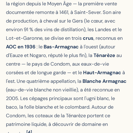
la région depuis le Moyen Âge — la première vente
documentée remonte à 1461, à Saint-Sever. Son aire
de production, à cheval sur le Gers (le cœur, avec
environ 91 % des vins de distillation), les Landes et le
Lot-et-Garonne, se divise en trois
crus
, reconnus en
AOC en 1936
: le
Bas-Armagnac
à l'ouest (autour
d'Eauze et Nogaro, réputé le plus fin), la
Ténarèze
au
centre — le pays de Condom, aux eaux-de-vie
corsées et de longue garde — et le
Haut-Armagnac
à
l'est. Une quatrième appellation, la
Blanche Armagnac
(eau-de-vie blanche non vieillie), a été reconnue en
2005. Les cépages principaux sont l'ugni blanc, le
baco, la folle blanche et le colombard. Autour de
Condom, les coteaux de la Ténarèze portent ce
patrimoine liquide, à découvrir de domaine en
[4]