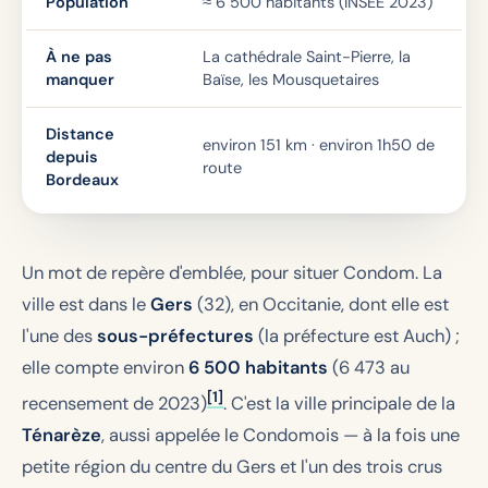
Population
≈ 6 500 habitants (INSEE 2023)
À ne pas
La cathédrale Saint-Pierre, la
manquer
Baïse, les Mousquetaires
Distance
environ 151 km · environ 1h50 de
depuis
route
Bordeaux
Un mot de repère d'emblée, pour situer Condom. La
ville est dans le
Gers
(32), en Occitanie, dont elle est
l'une des
sous-préfectures
(la préfecture est Auch) ;
elle compte environ
6 500 habitants
(6 473 au
[1]
recensement de 2023)
. C'est la ville principale de la
Ténarèze
, aussi appelée le Condomois — à la fois une
petite région du centre du Gers et l'un des trois crus