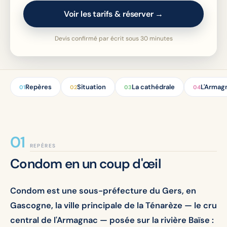
Voir les tarifs & réserver →
Devis confirmé par écrit sous 30 minutes
Repères
Situation
La cathédrale
L'Armag
01
02
03
04
REPÈRES
Condom en un coup d'œil
Condom est une sous-préfecture du Gers, en
Gascogne, la ville principale de la Ténarèze — le cru
central de l'Armagnac — posée sur la rivière Baïse :