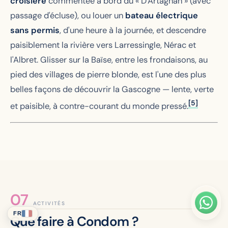
croisière
commentée à bord du « D'Artagnan » (avec
passage d'écluse), ou louer un
bateau électrique
sans permis
, d'une heure à la journée, et descendre
paisiblement la rivière vers Larressingle, Nérac et
l'Albret. Glisser sur la Baïse, entre les frondaisons, au
pied des villages de pierre blonde, est l'une des plus
belles façons de découvrir la Gascogne — lente, verte
[5]
et paisible, à contre-courant du monde pressé.
ACTIVITÉS
FR
Que faire à Condom ?