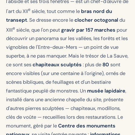
l'abside et ses trois fenêtres — est un chef-d'œuvre de
e
l'art du XII
siècle, tout comme le
bras nord du
transept
. Se dresse encore le
clocher octogonal
du
e
XIII
siècle, que l'on peut
gravir par 157 marches
pour
découvrir un panorama sur les vallées, les forêts et les
vignobles de l'Entre-deux-Mers — un point de vue
superbe, à ne pas manquer. Mais le trésor de La Sauve,
ce sont ses
chapiteaux sculptés
: plus de
80
sont
encore visibles (sur une centaine à l'origine), ornés de
scènes bibliques, de feuillages et d'un bestiaire
fantastique peuplé de monstres. Un
musée lapidaire
,
installé dans une ancienne chapelle du site, présente
d'autres pierres sculptées — chapiteaux, modillons,
clés de voûte — recueillies lors des restaurations. Le
monument, géré par le
Centre des monuments
nationaux
, se visite (entrée payante ;
informations