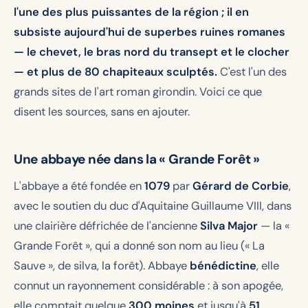
l'une des plus puissantes de la région ; il en
subsiste aujourd'hui de superbes ruines romanes
— le chevet, le bras nord du transept et le clocher
— et plus de 80 chapiteaux sculptés.
C'est l'un des
grands sites de l'art roman girondin. Voici ce que
disent les sources, sans en ajouter.
Une abbaye née dans la « Grande Forêt »
L'abbaye a été fondée en
1079
par
Gérard de Corbie
,
avec le soutien du duc d'Aquitaine Guillaume VIII, dans
une clairière défrichée de l'ancienne
Silva Major
— la «
Grande Forêt », qui a donné son nom au lieu (« La
Sauve », de
silva
, la forêt). Abbaye
bénédictine
, elle
connut un rayonnement considérable : à son apogée,
elle comptait quelque
300 moines
et jusqu'à
51