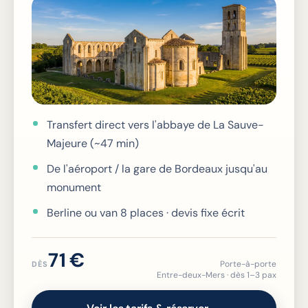
Transfert direct vers l'abbaye de La Sauve-
Majeure (~47 min)
De l'aéroport / la gare de Bordeaux jusqu'au
monument
Berline ou van 8 places · devis fixe écrit
71 €
Porte-à-porte
DÈS
Entre-deux-Mers · dès 1–3 pax