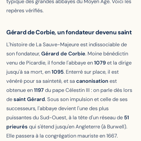
typique des grandes abbayes du Moyen Âge. Voici les
repères vérifiés.
Gérard de Corbie, un fondateur devenu saint
L'histoire de La Sauve-Majeure est indissociable de
son fondateur,
Gérard de Corbie
. Moine bénédictin
venu de Picardie, il fonde l'abbaye en
1079
et la dirige
jusqu'à sa mort, en
1095
. Enterré sur place, il est
vénéré pour sa sainteté, et sa
canonisation
est
obtenue en
1197
du pape Célestin III : on parle dès lors
de
saint Gérard
. Sous son impulsion et celle de ses
successeurs, l'abbaye devient l'une des plus
puissantes du Sud-Ouest, à la tête d'un réseau de
51
prieurés
qui s'étend jusqu'en Angleterre (à Burwell).
Elle passera à la congrégation mauriste en 1667.