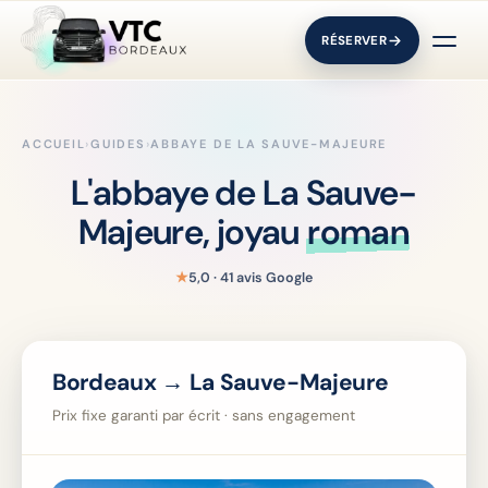
RÉSERVER
ACCUEIL
›
GUIDES
›
ABBAYE DE LA SAUVE-MAJEURE
L'abbaye de La Sauve-
Majeure, joyau
roman
★
5,0 · 41 avis Google
Bordeaux → La Sauve-Majeure
Prix fixe garanti par écrit · sans engagement