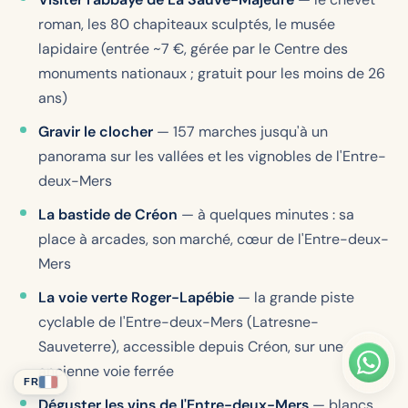
roman, les 80 chapiteaux sculptés, le musée
lapidaire (entrée ~7 €, gérée par le Centre des
monuments nationaux ; gratuit pour les moins de 26
ans)
Gravir le clocher
— 157 marches jusqu'à un
panorama sur les vallées et les vignobles de l'Entre-
deux-Mers
La bastide de Créon
— à quelques minutes : sa
place à arcades, son marché, cœur de l'Entre-deux-
Mers
La voie verte Roger-Lapébie
— la grande piste
cyclable de l'Entre-deux-Mers (Latresne-
Sauveterre), accessible depuis Créon, sur une
ancienne voie ferrée
FR
Déguster les vins de l'Entre-deux-Mers
— blancs