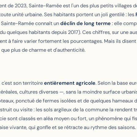
t de 2023, Sainte-Ramée est l'un des plus petits village
toute unité urbaine. Ses habitants portent un joli gentilé : les
 Sainte-Ramée connaît un
déclin de long terme
: elle comp
rdu quelques habitants depuis 2017). Ces chiffres, sur une a
ent à faire varier fortement les pourcentages. Mais ils disent u
de que plus de charme et d'authenticité.
c'est son territoire
entièrement agricole
. Selon la base eu
éréales, cultures diverses —, sans la moindre surface urbani
teaux, ponctué de fermes isolées et de quelques hameaux de 
ruit ou visite : les sols argileux de la commune la rendent t
cie sont classés en aléa moyen ou fort, un phénomène qui fis
laise vivante, qui gonfle et se rétracte au rythme des saisons.