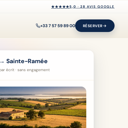
★★★★★
★★★★★
5,0
·
28
AVIS GOOGLE
+33 7 57 59 89 00
RÉSERVER
 → Sainte-Ramée
i par écrit · sans engagement