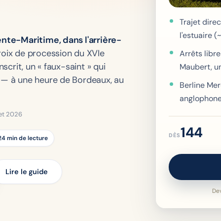
Trajet dire
l'estuaire (
ente-Maritime, dans l'arrière-
roix de procession du XVIe
Arrêts libr
nscrit, un « faux-saint » qui
Maubert, u
s — à une heure de Bordeaux, au
Berline Mer
anglophon
llet 2026
144
DÈS
24 min de lecture
Lire le guide
Dev