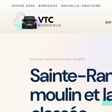
DEPUIS 2024 · BORDEAUX · NOUVELLE-AQUITAINE
SER
ACCUEIL
›
GUIDES
›
SAINTE-RAMÉE
Sainte-Ram
moulin et
l