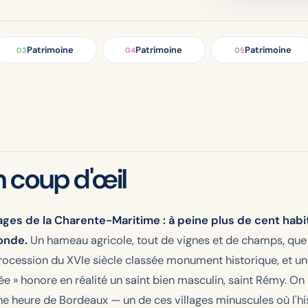
Patrimoine
Patrimoine
Patrimoine
03
04
05
 coup d'œil
lages de la Charente-Maritime : à peine plus de cent hab
ronde.
Un hameau agricole, tout de vignes et de champs, que 
rocession du XVIe siècle classée monument historique, et un m
» honore en réalité un saint bien masculin, saint Rémy. On e
une heure de Bordeaux — un de ces villages minuscules où l'his