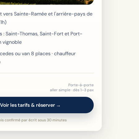
ct vers Sainte-Ramée et l'arrière-pays de
~1h)
es : Saint-Thomas, Saint-Fort et Port-
n vignoble
cedes ou van 8 places · chauffeur
e
Porte-à-porte
aller simple · dès 1–3 pax
Voir les tarifs & réserver →
is confirmé par écrit sous 30 minutes