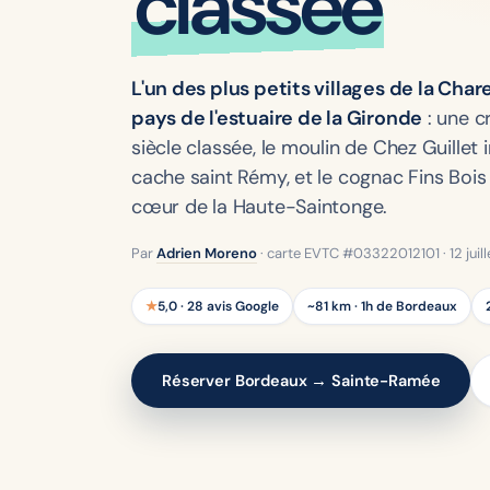
classée
L'un des plus petits villages de la Char
pays de l'estuaire de la Gironde
: une c
siècle classée, le moulin de Chez Guillet i
cache saint Rémy, et le cognac Fins Boi
cœur de la Haute-Saintonge.
Par
Adrien Moreno
· carte EVTC #03322012101 ·
12 jui
★
5,0 · 28 avis Google
~81 km · 1h de Bordeaux
Réserver Bordeaux → Sainte-Ramée