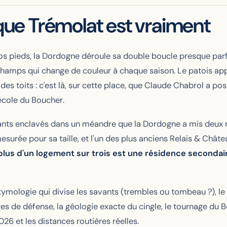
 que Trémolat est vraiment
s pieds, la Dordogne déroule sa double boucle presque par
hamps qui change de couleur à chaque saison. Le patois app
des toits : c'est là, sur cette place, que Claude Chabrol a 
'école du
Boucher
.
ants enclavés dans un méandre que la Dordogne a mis deux m
esurée pour sa taille, et l'un des plus anciens Relais & Châtea
plus d'un logement sur trois est une résidence secondai
'étymologie qui divise les savants (trembles ou tombeau ?), le
res de défense, la géologie exacte du cingle, le tournage du
B
026 et les distances routières réelles.