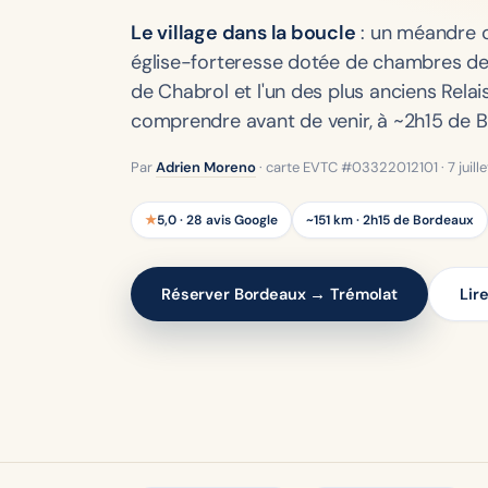
Le village dans la boucle
: un méandre c
église-forteresse dotée de chambres de
de Chabrol et l'un des plus anciens Rela
comprendre avant de venir, à ~2h15 de 
Par
Adrien Moreno
· carte EVTC #03322012101 ·
7 juil
★
5,0 · 28 avis Google
~151 km · 2h15 de Bordeaux
Réserver Bordeaux → Trémolat
Lir