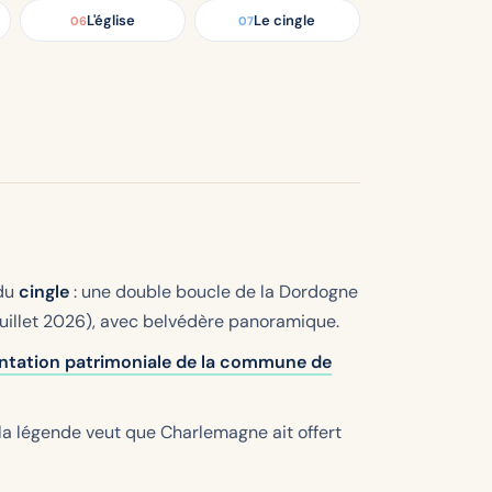
L'église
Le cingle
06
07
 du
cingle
: une double boucle de la Dordogne
 juillet 2026), avec belvédère panoramique.
ntation patrimoniale de la commune de
 la légende veut que Charlemagne ait offert