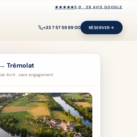
★★★★★
★★★★★
5,0
·
28
AVIS GOOGLE
+33 7 57 59 89 00
RÉSERVER
→ Trémolat
i par écrit · sans engagement