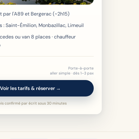
ct par l'A89 et Bergerac (~2h15)
s : Saint-Émilion, Monbazillac, Limeuil
cedes ou van 8 places · chauffeur
e
Porte-à-porte
aller simple · dès 1–3 pax
Voir les tarifs & réserver →
is confirmé par écrit sous 30 minutes