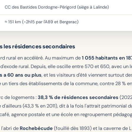
CC des Bastides Dordogne-Périgord (siège à Lalinde)
≈ 151 km (~2h15 par l'A89 et Bergerac)
uis les résidences secondaires
rd rural en accéléré. Au maximum de
1 055 habitants en 18
'exode rural. Depuis, elle oscille entre 570 et 650, avec un 
s a 60 ans ou plus
, et les visiteurs d'été viennent surtout 
n tiers des établissements de la commune, contre 28 % e
rc de logements :
38,3 % de résidences secondaires
(2022)
'ailleurs (43,3 % en 2011), dit à la fois l'attrait patrimonial du 
 café, agence postale et une école en regroupement pédagogiq
 l'abri de
Rochebécude
(fouillé dès 1893) et la caverne de 