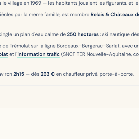
le village en 1969 — les habitants jouaient les figurants, et l
 siècles par la même famille, est membre
Relais & Châteaux d
cingle un plan d'eau calme de
250 hectares
: ski nautique dès
 de Trémolat sur la ligne Bordeaux–Bergerac–Sarlat, avec une o
olat
et l'
information trafic
(SNCF TER Nouvelle-Aquitaine, cons
nviron
2h15
— dès
263 €
en chauffeur privé, porte-à-porte.