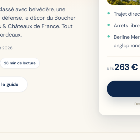
lassé avec belvédère, une
Trajet dire
 défense, le décor du
Boucher
Arrêts libre
is & Châteaux de France. Tout
Bordeaux.
Berline Mer
anglophon
let 2026
26 min de lecture
263 €
DÈS
e le guide
Dev