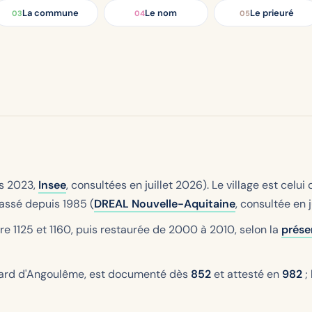
La commune
Le nom
Le prieuré
03
04
05
s 2023,
Insee
, consultées en juillet 2026). Le village est celui
lassé depuis 1985 (
DREAL Nouvelle-Aquitaine
, consultée en
re 1125 et 1160, puis restaurée de 2000 à 2010, selon la
prése
ybard d'Angoulême, est documenté dès
852
et attesté en
982
;