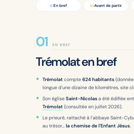
En bref
Avant de partir
01
02
EN BREF
Trémolat en bref
Trémolat
compte
624 habitants
(donnée
longue d'une dizaine de kilomètres, site c
Son église
Saint-Nicolas
a été édifiée ent
Trémolat
(consultée en juillet 2026).
Le prieuré, rattaché à l'abbaye Saint-C
au trésor…
la chemise de l'Enfant Jésus
.