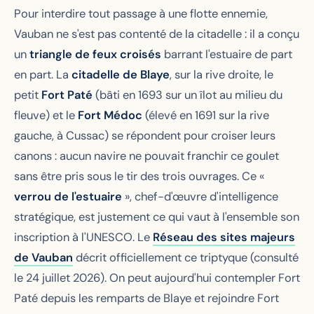
Pour interdire tout passage à une flotte ennemie,
Vauban ne s'est pas contenté de la citadelle : il a conçu
un
triangle de feux croisés
barrant l'estuaire de part
en part. La
citadelle de Blaye
, sur la rive droite, le
petit
Fort Paté
(bâti en 1693 sur un îlot au milieu du
fleuve) et le
Fort Médoc
(élevé en 1691 sur la rive
gauche, à Cussac) se répondent pour croiser leurs
canons : aucun navire ne pouvait franchir ce goulet
sans être pris sous le tir des trois ouvrages. Ce «
verrou de l'estuaire
», chef-d'œuvre d'intelligence
stratégique, est justement ce qui vaut à l'ensemble son
inscription à l'UNESCO. Le
Réseau des sites majeurs
de Vauban
décrit officiellement ce triptyque (consulté
le 24 juillet 2026). On peut aujourd'hui contempler Fort
Paté depuis les remparts de Blaye et rejoindre Fort