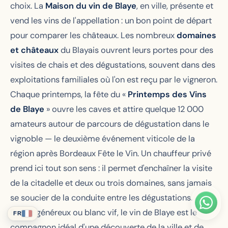
choix. La
Maison du vin de Blaye
, en ville, présente et
vend les vins de l'appellation : un bon point de départ
pour comparer les châteaux. Les nombreux
domaines
et châteaux
du Blayais ouvrent leurs portes pour des
visites de chais et des dégustations, souvent dans des
exploitations familiales où l'on est reçu par le vigneron.
Chaque printemps, la fête du «
Printemps des Vins
de Blaye
» ouvre les caves et attire quelque 12 000
amateurs autour de parcours de dégustation dans le
vignoble — le deuxième événement viticole de la
région après Bordeaux Fête le Vin. Un chauffeur privé
prend ici tout son sens : il permet d'enchaîner la visite
de la citadelle et deux ou trois domaines, sans jamais
se soucier de la conduite entre les dégustations.
Rouge généreux ou blanc vif, le vin de Blaye est le
FR
compagnon idéal d'une découverte de la ville et de