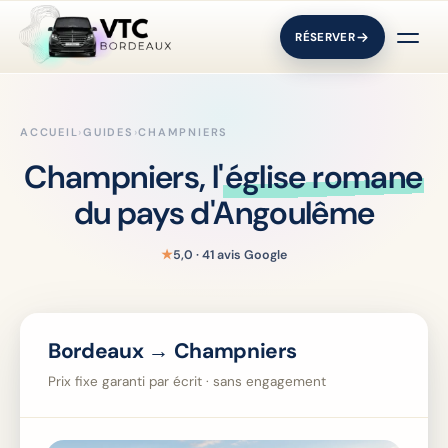
RÉSERVER
ACCUEIL
›
GUIDES
›
CHAMPNIERS
Champniers, l'
église romane
du pays d'Angoulême
★
5,0 · 41 avis Google
Bordeaux → Champniers
Prix fixe garanti par écrit · sans engagement