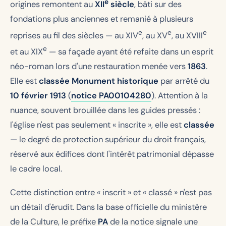
e
origines remontent au
XII
siècle
, bâti sur des
fondations plus anciennes et remanié à plusieurs
e
e
e
reprises au fil des siècles — au XIV
, au XV
, au XVIII
e
et au XIX
— sa façade ayant été refaite dans un esprit
néo-roman lors d'une restauration menée vers
1863
.
Elle est
classée Monument historique
par arrêté du
10 février 1913
(
notice PA00104280
). Attention à la
nuance, souvent brouillée dans les guides pressés :
l'église n'est pas seulement « inscrite », elle est
classée
— le degré de protection supérieur du droit français,
réservé aux édifices dont l'intérêt patrimonial dépasse
le cadre local.
Cette distinction entre « inscrit » et « classé » n'est pas
un détail d'érudit. Dans la base officielle du ministère
de la Culture, le préfixe
PA
de la notice signale une