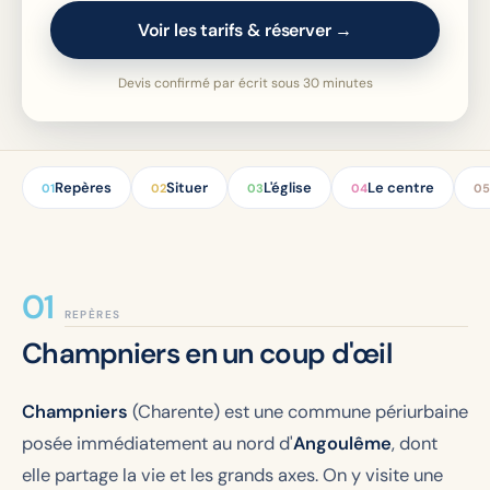
Voir les tarifs & réserver →
Devis confirmé par écrit sous 30 minutes
Repères
Situer
L'église
Le centre
01
02
03
04
05
REPÈRES
Champniers en un coup d'œil
Champniers
(Charente) est une commune périurbaine
posée immédiatement au nord d'
Angoulême
, dont
elle partage la vie et les grands axes. On y visite une