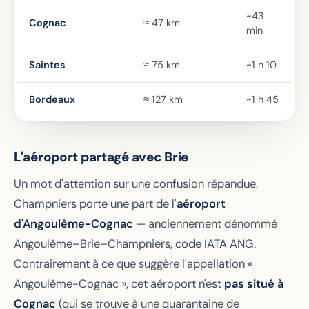
~43
Cognac
≈ 47 km
min
Saintes
≈ 75 km
~1 h 10
Bordeaux
≈ 127 km
~1 h 45
L'aéroport partagé avec Brie
Un mot d'attention sur une confusion répandue.
Champniers porte une part de l'
aéroport
d'Angoulême-Cognac
— anciennement dénommé
Angoulême–Brie–Champniers, code IATA ANG.
Contrairement à ce que suggère l'appellation «
Angoulême-Cognac », cet aéroport n'est
pas situé à
Cognac
(qui se trouve à une quarantaine de