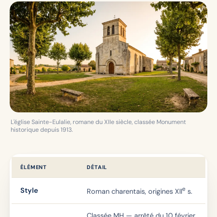
L'église Sainte-Eulalie, romane du XIIe siècle, classée Monument
historique depuis 1913.
ÉLÉMENT
DÉTAIL
e
Style
Roman charentais, origines XII
s.
Classée MH — arrêté du 10 février