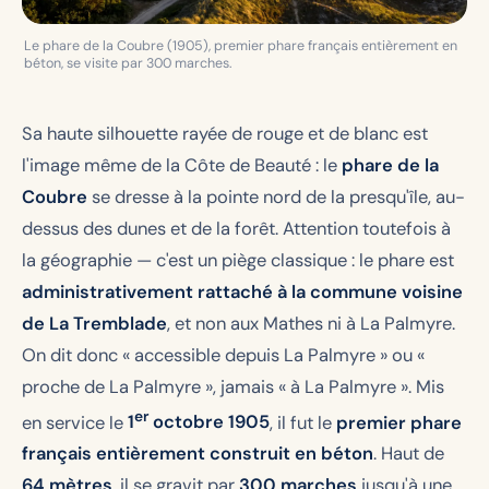
Le phare de la Coubre (1905), premier phare français entièrement en
béton, se visite par 300 marches.
Sa haute silhouette rayée de rouge et de blanc est
l'image même de la Côte de Beauté : le
phare de la
Coubre
se dresse à la pointe nord de la presqu'île, au-
dessus des dunes et de la forêt. Attention toutefois à
la géographie — c'est un piège classique : le phare est
administrativement rattaché à la commune voisine
de La Tremblade
, et non aux Mathes ni à La Palmyre.
On dit donc « accessible depuis La Palmyre » ou «
proche de La Palmyre », jamais « à La Palmyre ». Mis
er
en service le
1
octobre 1905
, il fut le
premier phare
français entièrement construit en béton
. Haut de
64 mètres
, il se gravit par
300 marches
jusqu'à une