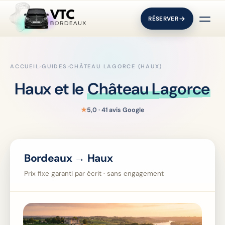
RÉSERVER
ACCUEIL
›
GUIDES
›
CHÂTEAU LAGORCE (HAUX)
Haux et le
Château Lagorce
★
5,0 · 41 avis Google
Bordeaux → Haux
Prix fixe garanti par écrit · sans engagement