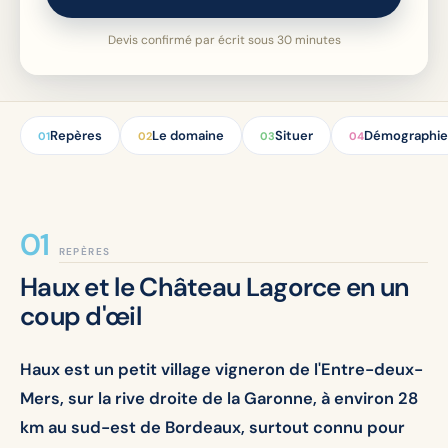
Devis confirmé par écrit sous 30 minutes
Repères
Le domaine
Situer
Démographie
01
02
03
04
REPÈRES
Haux et le Château Lagorce en un
coup d'œil
Haux est un petit village vigneron de l'Entre-deux-
Mers, sur la rive droite de la Garonne, à environ 28
km au sud-est de Bordeaux, surtout connu pour