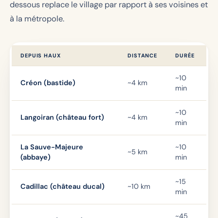
dessous replace le village par rapport à ses voisines et
à la métropole.
DEPUIS HAUX
DISTANCE
DURÉE
~10
Créon (bastide)
~4 km
min
~10
Langoiran (château fort)
~4 km
min
La Sauve-Majeure
~10
~5 km
(abbaye)
min
~15
Cadillac (château ducal)
~10 km
min
~45