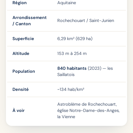
Région
Aquitaine
Arrondissement
Rochechouart / Saint-Junien
/ Canton
Superficie
6,29 km² (629 ha)
Altitude
153 m à 254 m
840 habitants
(2023) — les
Population
Saillatois
Densité
~134 hab/km²
Astroblème de Rochechouart,
À voir
église Notre-Dame-des-Anges,
la Vienne