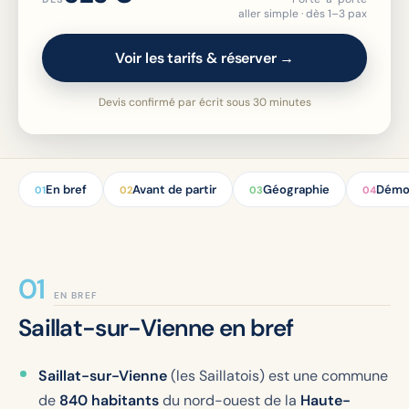
aller simple · dès 1–3 pax
Voir les tarifs & réserver →
Devis confirmé par écrit sous 30 minutes
En bref
Avant de partir
Géographie
Démo
01
02
03
04
EN BREF
Saillat-sur-Vienne en bref
Saillat-sur-Vienne
(les Saillatois) est une commune
de
840 habitants
du nord-ouest de la
Haute-