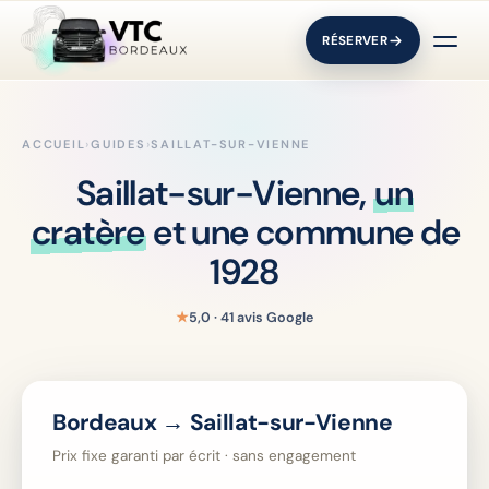
RÉSERVER
ACCUEIL
›
GUIDES
›
SAILLAT-SUR-VIENNE
Saillat-sur-Vienne,
un
cratère
et une commune de
1928
★
5,0 · 41 avis Google
Bordeaux → Saillat-sur-Vienne
Prix fixe garanti par écrit · sans engagement