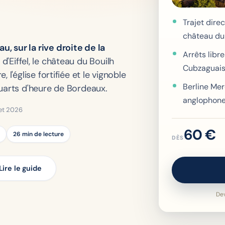
Trajet dire
château du 
 sur la rive droite de la
Arrêts libr
d'Eiffel, le château du Bouilh
Cubzaguai
l'église fortifiée et le vignoble
Berline Mer
quarts d'heure de Bordeaux.
anglophon
llet 2026
60 €
26 min de lecture
DÈS
Lire le guide
Dev