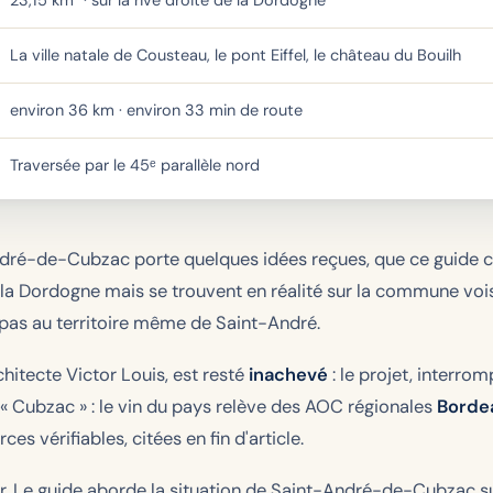
23,15 km² · sur la rive droite de la Dordogne
La ville natale de Cousteau, le pont Eiffel, le château du Bouilh
environ 36 km · environ 33 min de route
Traversée par le 45ᵉ parallèle nord
dré-de-Cubzac porte quelques idées reçues, que ce guide co
ent la Dordogne mais se trouvent en réalité sur la commune vo
, pas au territoire même de Saint-André.
chitecte Victor Louis, est resté
inachevé
: le projet, interro
on « Cubzac » : le vin du pays relève des AOC régionales
Borde
es vérifiables, citées en fin d'article.
oir. Le guide aborde la situation de Saint-André-de-Cubzac s