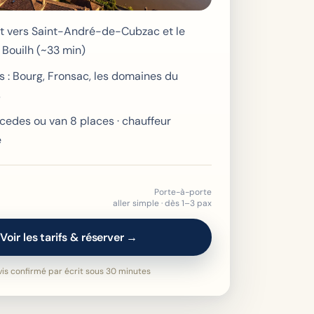
ct vers Saint-André-de-Cubzac et le
Bouilh (~33 min)
es : Bourg, Fronsac, les domaines du
s
cedes ou van 8 places · chauffeur
e
Porte-à-porte
aller simple · dès 1–3 pax
Voir les tarifs & réserver →
is confirmé par écrit sous 30 minutes