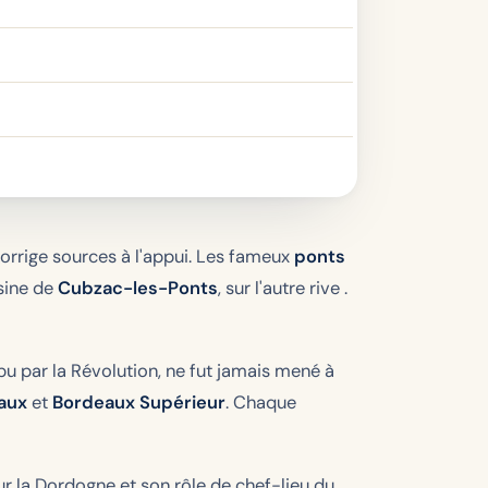
rrige sources à l'appui. Les fameux
ponts
isine de
Cubzac-les-Ponts
, sur l'autre rive .
mpu par la Révolution, ne fut jamais mené à
aux
et
Bordeaux Supérieur
. Chaque
ur la Dordogne et son rôle de chef-lieu du